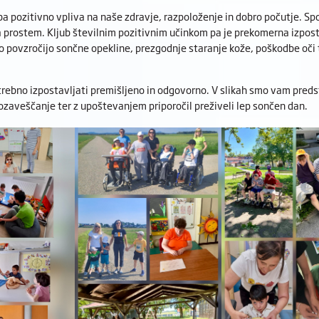
a pozitivno vpliva na naše zdravje, razpoloženje in dobro počutje. Sp
 prostem. Kljub številnim pozitivnim učinkom pa je prekomerna izposta
ko povzročijo sončne opekline, prezgodnje staranje kože, poškodbe oči
trebno izpostavljati premišljeno in odgovorno. V slikah smo vam predst
 ozaveščanje ter z upoštevanjem priporočil preživeli lep sončen dan.