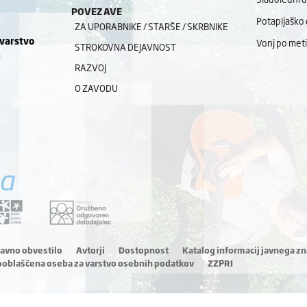
POVEZAVE
Potapljaško 
ZA UPORABNIKE / STARŠE / SKRBNIKE
 varstvo
Vonj po meti
STROKOVNA DEJAVNOST
a
RAZVOJ
O ZAVODU
a
ravno obvestilo
Avtorji
Dostopnost
Katalog informacij javnega zn
ooblaščena oseba za varstvo osebnih podatkov
ZZPRI