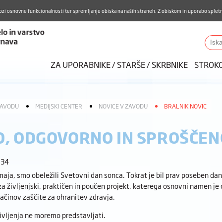
Aktualno
Karierni razvoj
Pohvale in pritožbe
Do
ozi osnovne funkcionalnosti ter spremljanje obiska na naših straneh. Z obiskom in uporabo spletn
ZUDV
Iskalnik
ZA UPORABNIKE / STARŠE / SKRBNIKE
STROK
ZAVODU
MEDIJSKI CENTER
NOVICE V ZAVODU
BRALNIK NOVIC
, ODGOVORNO IN SPROŠČENO
:34
maja, smo obeležili Svetovni dan sonca. Tokrat je bil prav poseben dan
a življenjski, praktičen in poučen projekt, katerega osnovni namen je 
ačinov zaščite za ohranitev zdravja.
življenja ne moremo predstavljati.