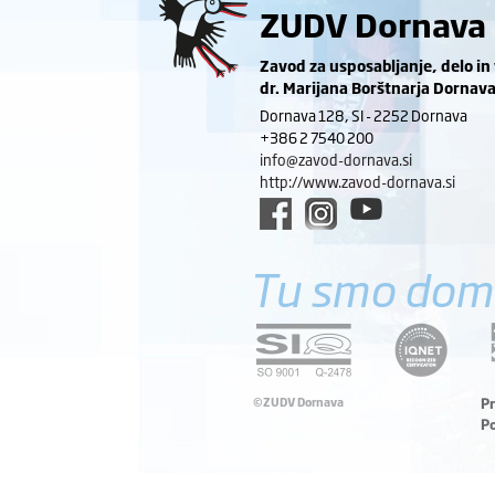
ZUDV Dornava
Zavod za usposabljanje, delo in
dr. Marijana Borštnarja Dornav
Dornava 128, SI - 2252 Dornava
+386 2 7540 200
info@zavod-dornava.si
http://www.zavod-dornava.si
Tu smo dom
©ZUDV Dornava
P
P