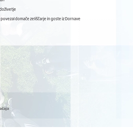
doživetje
 povezal domače zeliščarje in goste iz Dornave
ačaja