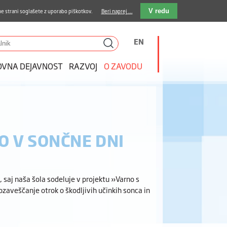
stava kosil
Kakovost in varnost
E-pošta
e strani soglašete z uporabo piškotkov.
Beri naprej ...
V redu
EN
OVNA DEJAVNOST
RAZVOJ
O ZAVODU
 V SONČNE DNI
, saj naša šola sodeluje v projektu »Varno s
ozaveščanje otrok o škodljivih učinkih sonca in