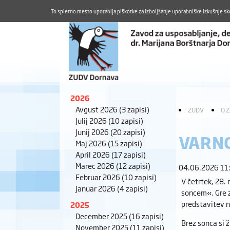
To spletno mesto uporablja piškotke za izboljšanje uporabniške izkušnje sk
2026
Avgust 2026
(3 zapisi)
ZUDV
O 
Julij 2026
(10 zapisi)
Junij 2026
(20 zapisi)
VARNO
Maj 2026
(15 zapisi)
April 2026
(17 zapisi)
Marec 2026
(12 zapisi)
04.06.2026 11
Februar 2026
(10 zapisi)
V četrtek, 28. 
Januar 2026
(4 zapisi)
soncem«. Gre z
predstavitev n
2025
December 2025
(16 zapisi)
Brez sonca si 
November 2025
(11 zapisi)