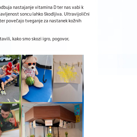
odbuja nastajanje vitamina D ter nas vabi k
vljenost soncu lahko škodljiva. Ultravijolični
 ter povečajo tveganje za nastanek kožnih
avili, kako smo skozi igro, pogovor,