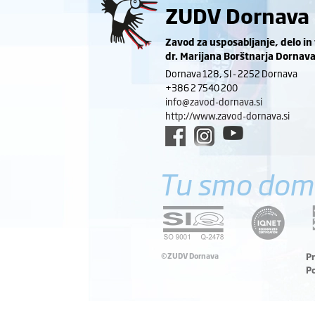
ZUDV Dornava
Zavod za usposabljanje, delo in
dr. Marijana Borštnarja Dornav
Dornava 128, SI - 2252 Dornava
+386 2 7540 200
info@zavod-dornava.si
http://www.zavod-dornava.si
Tu smo dom
©ZUDV Dornava
P
P