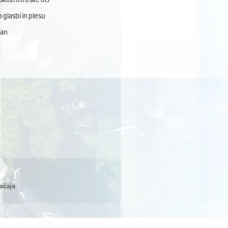
 glasbi in plesu
dan
ačaja