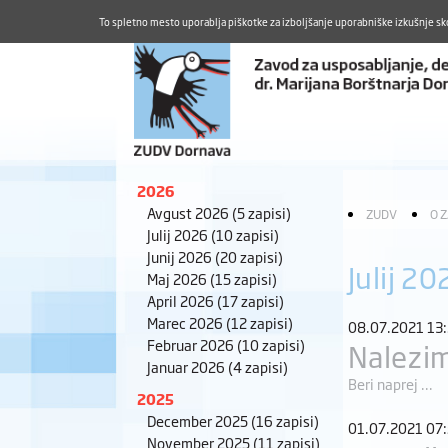
To spletno mesto uporablja piškotke za izboljšanje uporabniške izkušnje sk
2026
Avgust 2026
(5 zapisi)
ZUDV
O 
Julij 2026
(10 zapisi)
Junij 2026
(20 zapisi)
Julij 20
Maj 2026
(15 zapisi)
April 2026
(17 zapisi)
Marec 2026
(12 zapisi)
08.07.2021 13
Februar 2026
(10 zapisi)
Nalezim
Januar 2026
(4 zapisi)
Beri naprej ...
2025
December 2025
(16 zapisi)
01.07.2021 07
November 2025
(11 zapisi)