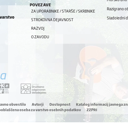
POVEZAVE
Razigrano ob
ZA UPORABNIKE / STARŠE / SKRBNIKE
 varstvo
Sladoledni 
STROKOVNA DEJAVNOST
a
RAZVOJ
O ZAVODU
a
ravno obvestilo
Avtorji
Dostopnost
Katalog informacij javnega zn
ooblaščena oseba za varstvo osebnih podatkov
ZZPRI