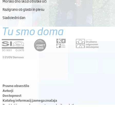
Morsko dno skozi otroške oči
Razigrano ob glasbi in plesu
Sladoledni dan
Tu smo doma
©ZUDV Dornava
Pravno obvestilo
Avtorji
Dostopnost
Katalog informacij javnega značaja
Pooblaščena oseba za varstvo osebnih podatkov
ZZPRI