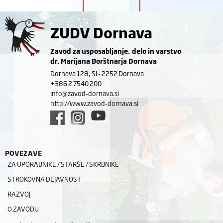
ZUDV Dornava
Zavod za usposabljanje, delo in varstvo
dr. Marijana Borštnarja Dornava
Dornava 128, SI - 2252 Dornava
+386 2 7540 200
info@zavod-dornava.si
http://www.zavod-dornava.si
POVEZAVE
ZA UPORABNIKE / STARŠE / SKRBNIKE
STROKOVNA DEJAVNOST
RAZVOJ
O ZAVODU