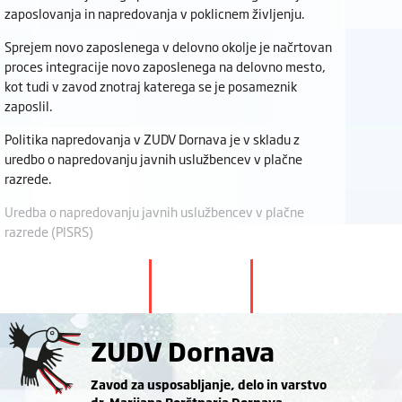
zaposlovanja in napredovanja v poklicnem življenju.
Sprejem novo zaposlenega v delovno okolje je načrtovan
proces integracije novo zaposlenega na delovno mesto,
kot tudi v zavod znotraj katerega se je posameznik
zaposlil.
Politika napredovanja v ZUDV Dornava je v skladu z
uredbo o napredovanju javnih uslužbencev v plačne
razrede.
Uredba o napredovanju javnih uslužbencev v plačne
razrede (PISRS)
ZUDV Dornava
Zavod za usposabljanje, delo in varstvo
dr. Marijana Borštnarja Dornava