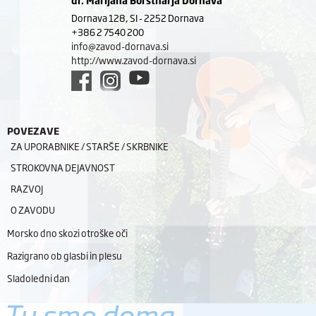
Dornava 128, SI - 2252 Dornava
+386 2 7540 200
info@zavod-dornava.si
http://www.zavod-dornava.si
POVEZAVE
ZA UPORABNIKE / STARŠE / SKRBNIKE
STROKOVNA DEJAVNOST
RAZVOJ
O ZAVODU
Morsko dno skozi otroške oči
Razigrano ob glasbi in plesu
Sladoledni dan
Tu smo doma