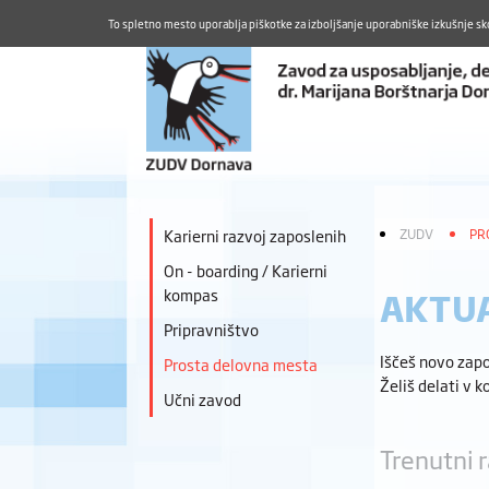
To spletno mesto uporablja piškotke za izboljšanje uporabniške izkušnje sk
Karierni razvoj zaposlenih
ZUDV
PR
On - boarding / Karierni
kompas
AKTUA
Pripravništvo
Iščeš novo zapo
Prosta delovna mesta
Želiš delati v k
Učni zavod
Trenutni r