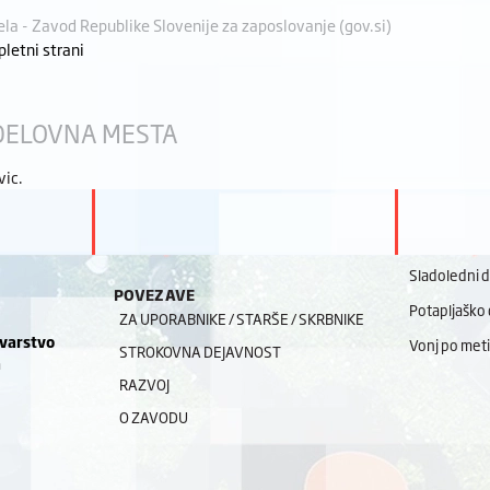
ela - Zavod Republike Slovenije za zaposlovanje (gov.si)
pletni strani
DELOVNA MESTA
vic.
Sladoledni 
POVEZAVE
Potapljaško 
ZA UPORABNIKE / STARŠE / SKRBNIKE
 varstvo
Vonj po meti
STROKOVNA DEJAVNOST
a
RAZVOJ
O ZAVODU