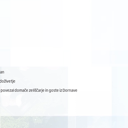
dan
doživetje
 povezal domače zeliščarje in goste iz Dornave