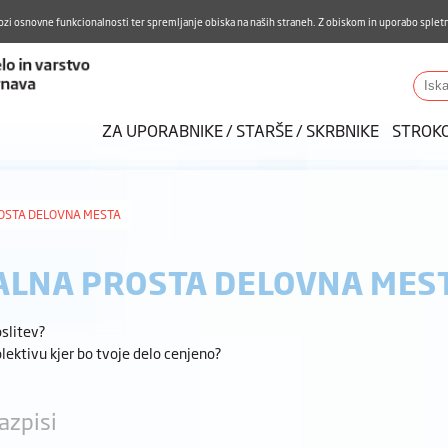
Aktualno
Karierni razvoj
Pohvale in pritožbe
Do
ozi osnovne funkcionalnosti ter spremljanje obiska na naših straneh. Z obiskom in uporabo spletn
ZUDV
Iskalnik
ZA UPORABNIKE / STARŠE / SKRBNIKE
STROK
OSTA DELOVNA MESTA
LNA PROSTA DELOVNA MES
slitev?
olektivu kjer bo tvoje delo cenjeno?
azpisi