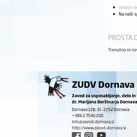
Iskanje d
Na naši s
PROSTA 
Trenutno ni no
ZUDV Dornava
Zavod za usposabljanje, delo in
dr. Marijana Borštnarja Dornav
Dornava 128, SI - 2252 Dornava
+386 2 7540 200
info@zavod-dornava.si
http://www.zavod-dornava.si