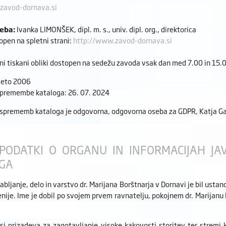
zavod-dornava.si
eba:
Ivanka LIMONŠEK, dipl. m. s., univ. dipl. org., direktorica
open na spletni strani:
http://www.zavod-dornava.si
sni tiskani obliki dostopen na sedežu zavoda vsak dan med 7.00 in 15.0
leto 2006
premembe kataloga: 26. 07. 2024
 sprememb kataloga je odgovorna, odgovorna oseba za GDPR, Katja G
PODATKI O ORGANU IN INFORMACIJAH JA
GA
bljanje, delo in varstvo dr. Marijana Borštnarja v Dornavi je bil ustan
nije. Ime je dobil po svojem prvem ravnatelju, pokojnem dr. Marijanu B
i prizadeva za zagotavljanje visoke kakovosti storitev ter stremi 