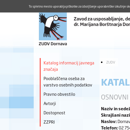
To spletno mesto uporablja piškotke za izboljšanje uporabniške izkušnje sk
Katalog informacij javnega
ZUDV
značaja
Pooblaščena oseba za
KATAL
varstvo osebnih podatkov
Pravno obvestilo
OSNOVNI 
Avtorji
Naziv in sedež
Dostopnost
Skrajšani nazi
Naslov:
Dornav
ZZPRI
Telefon:
02 75