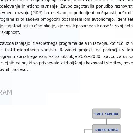
odelovanje in etično ravnanje. Zavod zagotavlja ponudbo raznovr
evnem razvoju (MDR) ter osebam po pridobljeni možganski poškodbi 
programi si prizadeva omogočiti posameznikom avtonomijo, identiteto
 je zagotavljati takšno okolje, kjer vsak posameznik doseže svoj pol
v skupnost.
i zavoda izhajajo iz večletnega programa dela in razvoja, kot tudi iz 
je institucionalnega varstva. Razvojni projekti na področju v l
ogramu socialnega varstva za obdobje 2022–2030. Zavod za usposa
razvojnih nalog, ki so prispevale k izboljšanju kakovosti storitev, po
lovnih procesov.
RAM