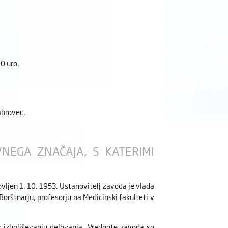
0 uro.
abrovec.
VNEGA ZNAČAJA, S KATERIMI
ovljen 1. 10. 1953. Ustanovitelj zavoda je vlada
orštnarju, profesorju na Medicinski fakulteti v
k izboljševanju delovanja. Vrednote zavoda so