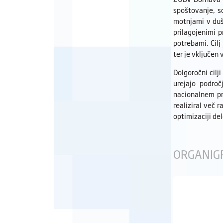
spoštovanje, s
motnjami v duš
prilagojenimi 
potrebami. Cilj
ter je vključen 
Dolgoročni cilj
urejajo področ
nacionalnem pr
realiziral več 
optimizaciji de
ORGANIG