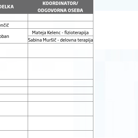
KOORDINATOR/
DELKA
ODGOVORNA OSEBA
enčič
Mateja Kelenc - fizioterapija
oban
Sabina Muršič - delovna terapija