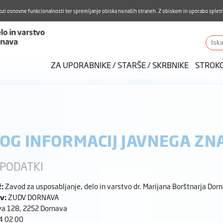
Aktualno
Karierni razvoj
Pohvale in pritožbe
Do
ozi osnovne funkcionalnosti ter spremljanje obiska na naših straneh. Z obiskom in uporabo spletn
ZUDV
Iskalnik
ZA UPORABNIKE / STARŠE / SKRBNIKE
STROK
OG INFORMACIJ JAVNEGA ZN
PODATKI
:
Zavod za usposabljanje, delo in varstvo dr. Marijana Borštnarja Dor
v:
ZUDV DORNAVA
a 128, 2252 Dornava
4 02 00