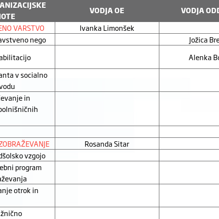
ANIZACIJSKE
VODJA OE
VODJA OD
NOTE
ENO VARSTVO
Ivanka Limonšek
ravstveno nego
Jožica Br
bilitacijo
Alenka B
nta v socialno
avodu
evanje in
olnišničnih
 IZOBRAŽEVANJE
Rosanda Sitar
dšolsko vzgojo
ebni program
raževanja
nje otrok in
ižnično