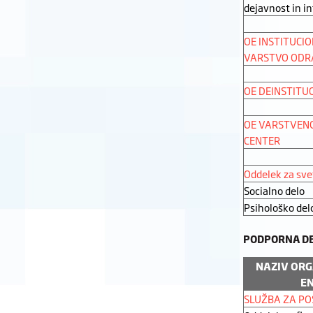
dejavnost in i
OE INSTITUCI
VARSTVO ODR
OE DEINSTITU
OE VARSTVENO
CENTER
Oddelek za sv
Socialno delo
Psihološko del
PODPORNA DE
NAZIV ORG
E
SLUŽBA ZA P