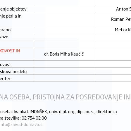
čenje objektov
Anton 
je perila in
Roman Pet
ehrano
Metka K
voze
KOVOST IN
dr. Boris Miha Kaučič
kovost
iskovalno delo
center
A OSEBA, PRISTOJNA ZA POSREDOVANJE IN
 oseba: Ivanka LIMONŠEK, univ. dipl. org.,dipl. m. s., direktorica
a številka: 02 754 02 00
info@zavod-dornava.si