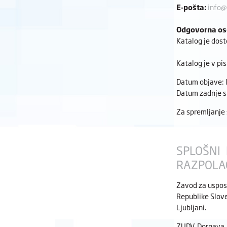
E-pošta:
info@
Odgovorna os
Katalog je dost
Katalog je v pi
Datum objave: 
Datum zadnje s
Za spremljanje
SPLOŠNI 
RAZPOLA
Zavod za usposa
Republike Slove
Ljubljani.
ZUDV Dornava s