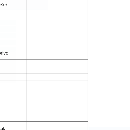
ešek
privc
Sok