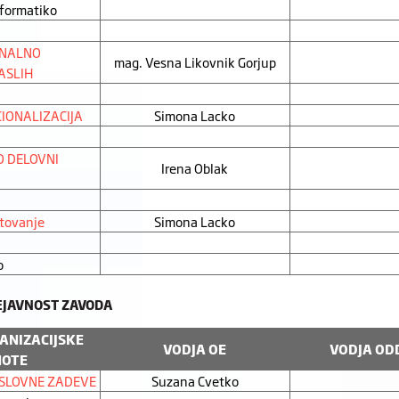
nformatiko
ONALNO
mag. Vesna Likovnik Gorjup
ASLIH
CIONALIZACIJA
Simona Lacko
 DELOVNI
Irena Oblak
etovanje
Simona Lacko
o
JAVNOST ZAVODA
ANIZACIJSKE
VODJA OE
VODJA OD
NOTE
OSLOVNE ZADEVE
Suzana Cvetko