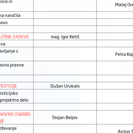
ance in
Matej Or
na naročila
bavo
LOŠNE ZADEVE
mag. Igor Ketiš
tva
avljanje s
Petra Ko
ravno pravne
ESTICIJE
Dušan Urukalo
esticijsko
 projektno delo
SNOVNO OSKRBO
Stojan Beljev
JE
rževanje
Anton 