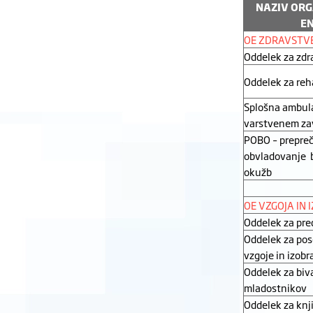
NAZIV ORG
E
OE ZDRAVSTV
Oddelek za zd
Oddelek za reha
Splošna ambula
varstvenem z
POBO – prepreč
obvladovanje b
okužb
OE VZGOJA IN
Oddelek za pre
Oddelek za pos
vzgoje in izob
Oddelek za biva
mladostnikov
Oddelek za knj