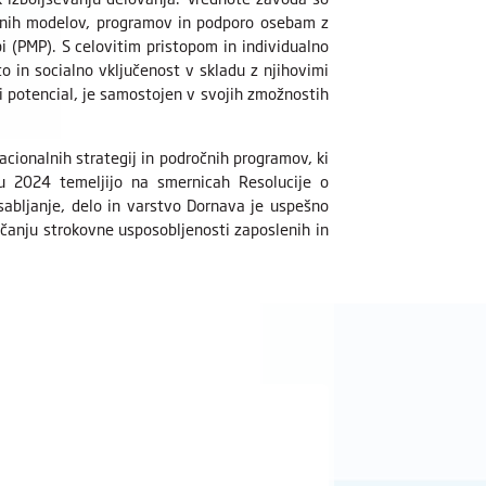
stnih modelov, programov in podporo osebam z
(PMP). S celovitim pristopom in individualno
 in socialno vključenost v skladu z njihovimi
ni potencial, je samostojen v svojih zmožnostih
nacionalnih strategij in področnih programov, ki
etu 2024 temeljijo na smernicah Resolucije o
bljanje, delo in varstvo Dornava je uspešno
večanju strokovne usposobljenosti zaposlenih in