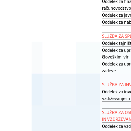
Oddelek za fin
računovodstvo
Oddelek za jav
Oddelek za na
SLUŽBA ZA SP
Oddelek tajniš
Oddelek za upr
človeškimi viri
Oddelek za up
zadeve
SLUŽBA ZA INV
Oddelek za inv
vzdrževanje in
SLUŽBA ZA O
IN VZDRŽEVAN
Oddelek za vzd