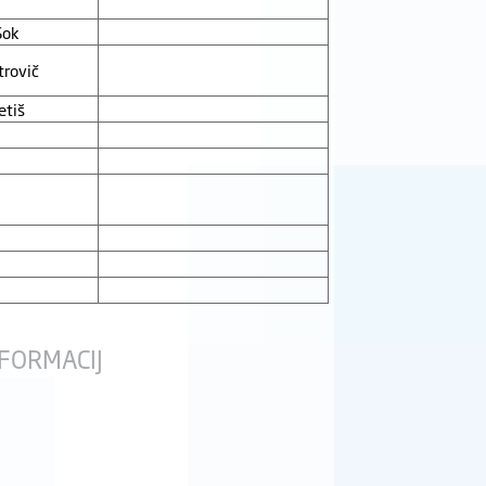
Sok
rovič
etiš
FORMACIJ