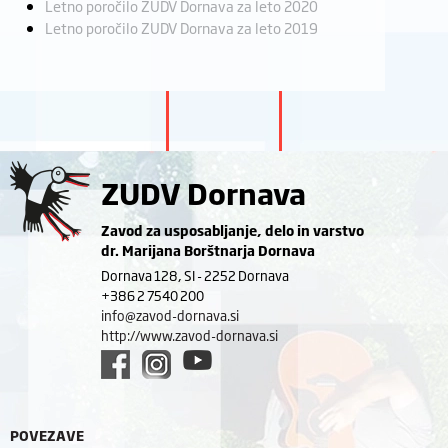
Letno poročilo ZUDV Dornava za leto 2020
Letno poročilo ZUDV Dornava za leto 2019
ZUDV Dornava
Zavod za usposabljanje, delo in varstvo
dr. Marijana Borštnarja Dornava
Dornava 128, SI - 2252 Dornava
+386 2 7540 200
info@zavod-dornava.si
http://www.zavod-dornava.si
POVEZAVE