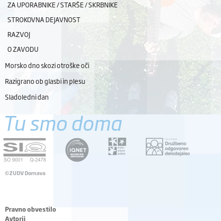
ZA UPORABNIKE / STARŠE / SKRBNIKE
STROKOVNA DEJAVNOST
RAZVOJ
O ZAVODU
Morsko dno skozi otroške oči
Razigrano ob glasbi in plesu
Sladoledni dan
Tu smo doma
©ZUDV Dornava
Pravno obvestilo
Avtorji