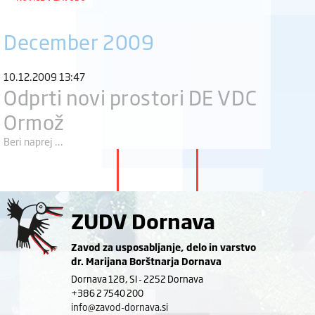
December 2009
10.12.2009 13:47
Odprti novi prostori DE VDC
Ormož
Beri naprej ...
ZUDV Dornava
Zavod za usposabljanje, delo in varstvo
dr. Marijana Borštnarja Dornava
Dornava 128, SI - 2252 Dornava
+386 2 7540 200
info@zavod-dornava.si