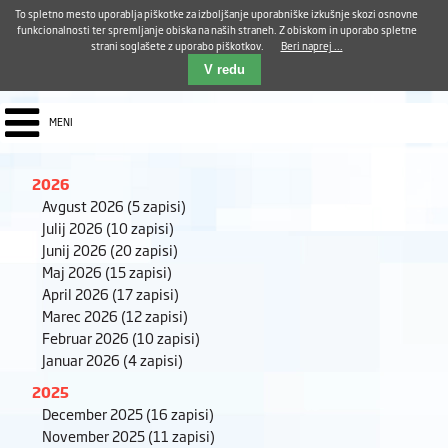
Aktualno
Karierni razvoj
Pohvale in pritožbe
Dostava kosil
Kakovost in varnost
To spletno mesto uporablja piškotke za izboljšanje uporabniške izkušnje skozi osnovne
E-pošta ZUDV
funkcionalnosti ter spremljanje obiska na naših straneh. Z obiskom in uporabo spletne
strani soglašete z uporabo piškotkov.
Beri naprej ...
Iskalnik
EN
V redu
MENI
2026
Avgust 2026
(5 zapisi)
Julij 2026
(10 zapisi)
Junij 2026
(20 zapisi)
Maj 2026
(15 zapisi)
April 2026
(17 zapisi)
Marec 2026
(12 zapisi)
Februar 2026
(10 zapisi)
Januar 2026
(4 zapisi)
2025
December 2025
(16 zapisi)
November 2025
(11 zapisi)