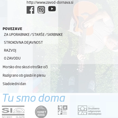
http://www.zavod-dornava.si
POVEZAVE
ZA UPORABNIKE / STARŠE / SKRBNIKE
STROKOVNA DEJAVNOST
RAZVOJ
O ZAVODU
Morsko dno skozi otroške oči
Razigrano ob glasbi in plesu
Sladoledni dan
Tu smo doma