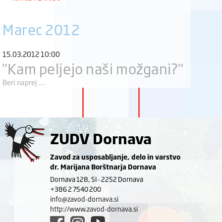
Marec 2012
15.03.2012 10:00
"Kam peljejo naši možgani?"
Beri naprej ...
ZUDV Dornava
Zavod za usposabljanje, delo in varstvo
dr. Marijana Borštnarja Dornava
Dornava 128, SI - 2252 Dornava
+386 2 7540 200
info@zavod-dornava.si
http://www.zavod-dornava.si