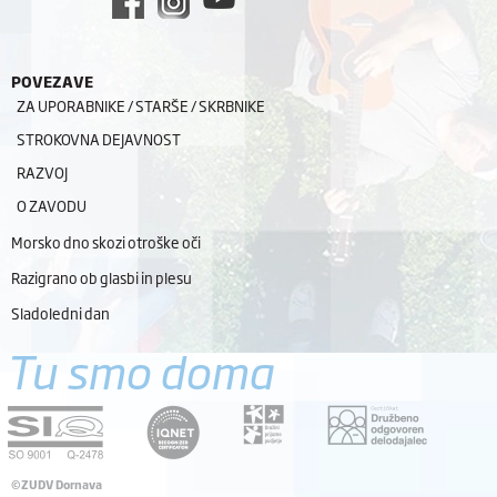
POVEZAVE
ZA UPORABNIKE / STARŠE / SKRBNIKE
STROKOVNA DEJAVNOST
RAZVOJ
O ZAVODU
Morsko dno skozi otroške oči
Razigrano ob glasbi in plesu
Sladoledni dan
Tu smo doma
©ZUDV Dornava