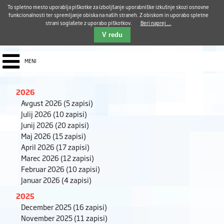
Aktualno
Karierni razvoj
Pohvale in pritožbe
Dostava kosil
Kakovost in varnost
To spletno mesto uporablja piškotke za izboljšanje uporabniške izkušnje skozi osnovne
E-pošta ZUDV
funkcionalnosti ter spremljanje obiska na naših straneh. Z obiskom in uporabo spletne
strani soglašete z uporabo piškotkov.
Beri naprej ...
Iskalnik
EN
V redu
MENI
2026
Avgust 2026
(5 zapisi)
Julij 2026
(10 zapisi)
Junij 2026
(20 zapisi)
Maj 2026
(15 zapisi)
April 2026
(17 zapisi)
Marec 2026
(12 zapisi)
Februar 2026
(10 zapisi)
Januar 2026
(4 zapisi)
2025
December 2025
(16 zapisi)
November 2025
(11 zapisi)