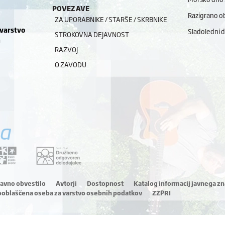
POVEZAVE
Razigrano ob
ZA UPORABNIKE / STARŠE / SKRBNIKE
 varstvo
Sladoledni 
STROKOVNA DEJAVNOST
a
RAZVOJ
O ZAVODU
a
ravno obvestilo
Avtorji
Dostopnost
Katalog informacij javnega zn
ooblaščena oseba za varstvo osebnih podatkov
ZZPRI