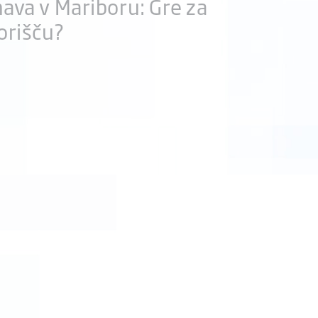
nava v Mariboru: Gre za
orišču?