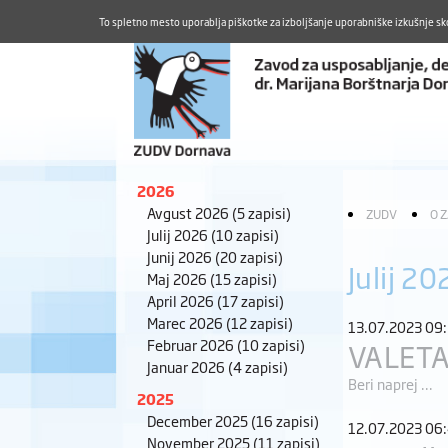
To spletno mesto uporablja piškotke za izboljšanje uporabniške izkušnje sk
2026
Avgust 2026
(5 zapisi)
ZUDV
O 
Julij 2026
(10 zapisi)
Junij 2026
(20 zapisi)
Julij 20
Maj 2026
(15 zapisi)
April 2026
(17 zapisi)
Marec 2026
(12 zapisi)
13.07.2023 09
Februar 2026
(10 zapisi)
VALET
Januar 2026
(4 zapisi)
Beri naprej ...
2025
December 2025
(16 zapisi)
12.07.2023 06
November 2025
(11 zapisi)