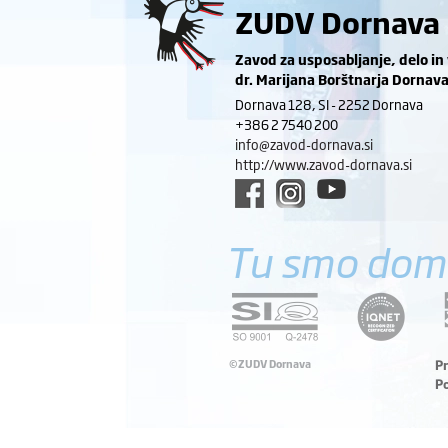
ZUDV Dornava
Zavod za usposabljanje, delo in
dr. Marijana Borštnarja Dornav
Dornava 128, SI - 2252 Dornava
+386 2 7540 200
info@zavod-dornava.si
http://www.zavod-dornava.si
Tu smo dom
©ZUDV Dornava
P
P