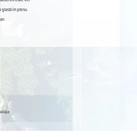
 glasbi in plesu
dan
ačaja