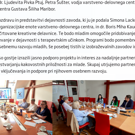
r. Ljudevita Pivka Ptuj, Petra Šušter, vodja varstveno-delovnega centr
Centra Gustava Šiliha Maribor.
dravu in predstavitvi dejavnosti zavoda, ki ju je podala Simona Lack
rganizacijske enote varstveno-delovnega centra, in dr. Boris Miha Kauč
črtovane kreativne delavnice. Te bodo mladim omogočile pridobivanje 
evanje v dejavnosti s terapevtskim učinkom. Programi bodo pomembno p
osebnemu razvoju mladih, še posebej tistih iz izobraževalnih zavodov i
so gostje izrazili jasno podporo projektu in interes za nadaljnje partn
stvarjanju kakovostnih priložnosti za mlade. Skupaj utrjujemo partner
, vključevanja in podpore pri njihovem osebnem razvoju.