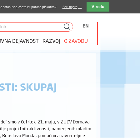
stava kosil
Kakovost in varnost
E-pošta
e strani soglašete z uporabo piškotkov.
Beri naprej ...
V redu
EN
OVNA DEJAVNOST
RAZVOJ
O ZAVODU
TI: SKUPAJ
ade” smo v četrtek, 21. maja, v ZUDV Dornava
cilje projektnih aktivnosti, namenjenih mladim.
ž, Borislava Munda, pomočnica ravnateljice