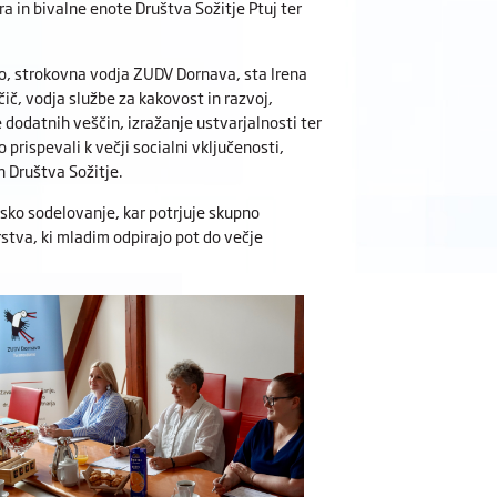
a in bivalne enote Društva Sožitje Ptuj ter
o, strokovna vodja ZUDV Dornava, sta Irena
ič, vodja službe za kakovost in razvoj,
dodatnih veščin, izražanje ustvarjalnosti ter
rispevali k večji socialni vključenosti,
n Društva Sožitje.
ersko sodelovanje, kar potrjuje skupno
stva, ki mladim odpirajo pot do večje