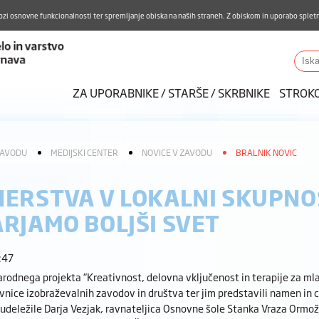
Aktualno
Karierni razvoj
Pohvale in pritožbe
Do
ozi osnovne funkcionalnosti ter spremljanje obiska na naših straneh. Z obiskom in uporabo spletn
ZUDV
Iskalnik
ZA UPORABNIKE / STARŠE / SKRBNIKE
STROK
ZAVODU
MEDIJSKI CENTER
NOVICE V ZAVODU
BRALNIK NOVIC
ERSTVA V LOKALNI SKUPNOS
RJAMO BOLJŠI SVET
:47
rodnega projekta “Kreativnost, delovna vključenost in terapije za ml
avnice izobraževalnih zavodov in društva ter jim predstavili namen in 
 udeležile Darja Vezjak, ravnateljica Osnovne šole Stanka Vraza Ormo