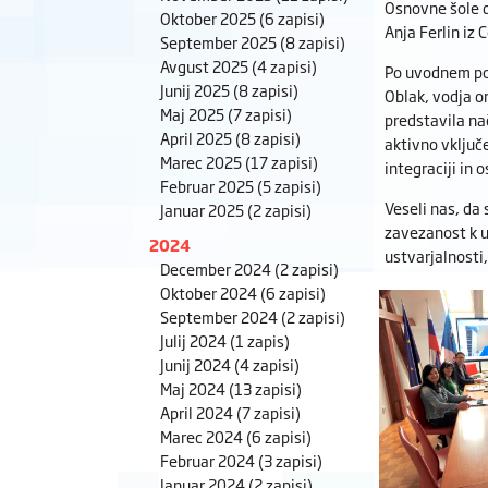
Osnovne šole d
Oktober 2025
(6 zapisi)
Anja Ferlin iz 
September 2025
(8 zapisi)
Avgust 2025
(4 zapisi)
Po uvodnem poz
Junij 2025
(8 zapisi)
Oblak, vodja o
Maj 2025
(7 zapisi)
predstavila na
April 2025
(8 zapisi)
aktivno vključ
Marec 2025
(17 zapisi)
integraciji in 
Februar 2025
(5 zapisi)
Veseli nas, da 
Januar 2025
(2 zapisi)
zavezanost k u
2024
ustvarjalnosti
December 2024
(2 zapisi)
Oktober 2024
(6 zapisi)
September 2024
(2 zapisi)
Julij 2024
(1 zapis)
Junij 2024
(4 zapisi)
Maj 2024
(13 zapisi)
April 2024
(7 zapisi)
Marec 2024
(6 zapisi)
Februar 2024
(3 zapisi)
Januar 2024
(2 zapisi)