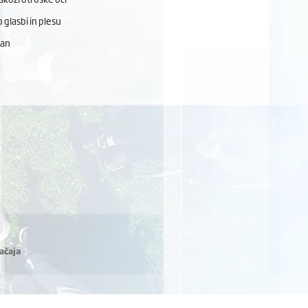
 glasbi in plesu
dan
ačaja