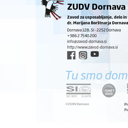
ZUDV Dornava
Zavod za usposabljanje, delo in
dr. Marijana Borštnarja Dornav
Dornava 128, SI - 2252 Dornava
+386 2 7540 200
info@zavod-dornava.si
http://www.zavod-dornava.si
Tu smo dom
©ZUDV Dornava
P
P