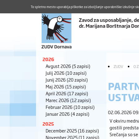
To spletno mesto uporablja piškotke za izboljšanje uporabniške izkušnje sk
2026
Avgust 2026
(5 zapisi)
ZUDV
O 
Julij 2026
(10 zapisi)
Junij 2026
(20 zapisi)
PARTN
Maj 2026
(15 zapisi)
April 2026
(17 zapisi)
USTVA
Marec 2026
(12 zapisi)
Februar 2026
(10 zapisi)
02.06.2026 09
Januar 2026
(4 zapisi)
V okviru medna
2025
gostili predst
December 2025
(16 zapisi)
Srečanja so se
November 2025
(11 zapisi)