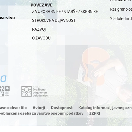
POVEZAVE
Razigrano ob
ZA UPORABNIKE / STARŠE / SKRBNIKE
 varstvo
Sladoledni 
STROKOVNA DEJAVNOST
a
RAZVOJ
O ZAVODU
a
ravno obvestilo
Avtorji
Dostopnost
Katalog informacij javnega zn
ooblaščena oseba za varstvo osebnih podatkov
ZZPRI