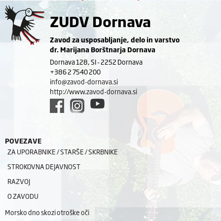
ZUDV Dornava
Zavod za usposabljanje, delo in varstvo
dr. Marijana Borštnarja Dornava
Dornava 128, SI - 2252 Dornava
+386 2 7540 200
info@zavod-dornava.si
http://www.zavod-dornava.si
POVEZAVE
ZA UPORABNIKE / STARŠE / SKRBNIKE
STROKOVNA DEJAVNOST
RAZVOJ
O ZAVODU
Morsko dno skozi otroške oči