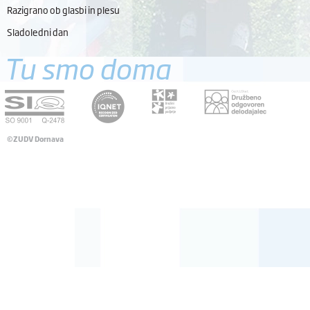
Razigrano ob glasbi in plesu
Sladoledni dan
Tu smo doma
©ZUDV Dornava
Pravno obvestilo