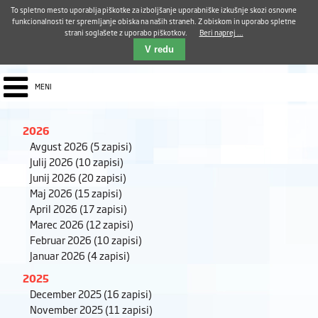
Aktualno
Karierni razvoj
Pohvale in pritožbe
Dostava kosil
Kakovost in varnost
To spletno mesto uporablja piškotke za izboljšanje uporabniške izkušnje skozi osnovne
E-pošta ZUDV
funkcionalnosti ter spremljanje obiska na naših straneh. Z obiskom in uporabo spletne
strani soglašete z uporabo piškotkov.
Beri naprej ...
Iskalnik
EN
V redu
MENI
2026
Avgust 2026
(5 zapisi)
Julij 2026
(10 zapisi)
Junij 2026
(20 zapisi)
Maj 2026
(15 zapisi)
April 2026
(17 zapisi)
Marec 2026
(12 zapisi)
Februar 2026
(10 zapisi)
Januar 2026
(4 zapisi)
2025
December 2025
(16 zapisi)
November 2025
(11 zapisi)