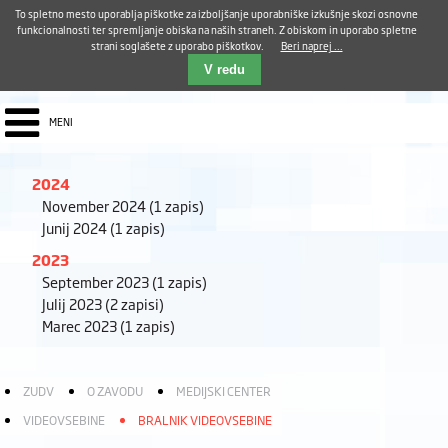
Aktualno
Karierni razvoj
Pohvale in pritožbe
Dostava kosil
Kakovost in varnost
To spletno mesto uporablja piškotke za izboljšanje uporabniške izkušnje skozi osnovne
E-pošta ZUDV
funkcionalnosti ter spremljanje obiska na naših straneh. Z obiskom in uporabo spletne
strani soglašete z uporabo piškotkov.
Beri naprej ...
Iskalnik
EN
V redu
MENI
2024
November 2024
(1 zapis)
Junij 2024
(1 zapis)
2023
September 2023
(1 zapis)
Julij 2023
(2 zapisi)
Marec 2023
(1 zapis)
ZUDV
O ZAVODU
MEDIJSKI CENTER
VIDEOVSEBINE
BRALNIK VIDEOVSEBINE