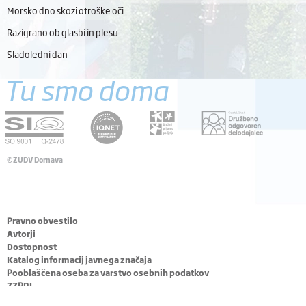
Morsko dno skozi otroške oči
Razigrano ob glasbi in plesu
Sladoledni dan
Tu smo doma
©ZUDV Dornava
Pravno obvestilo
Avtorji
Dostopnost
Katalog informacij javnega značaja
Pooblaščena oseba za varstvo osebnih podatkov
ZZPRI