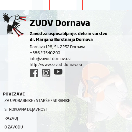
ZUDV Dornava
Zavod za usposabljanje, delo in varstvo
dr. Marijana Borštnarja Dornava
Dornava 128, SI - 2252 Dornava
+386 2 7540 200
info@zavod-dornava.si
http://www.zavod-dornava.si
POVEZAVE
ZA UPORABNIKE / STARŠE / SKRBNIKE
STROKOVNA DEJAVNOST
RAZVOJ
O ZAVODU