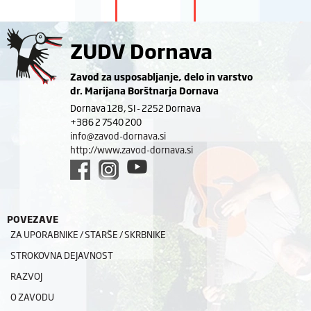
ZUDV Dornava
Zavod za usposabljanje, delo in varstvo
dr. Marijana Borštnarja Dornava
Dornava 128, SI - 2252 Dornava
+386 2 7540 200
info@zavod-dornava.si
http://www.zavod-dornava.si
POVEZAVE
ZA UPORABNIKE / STARŠE / SKRBNIKE
STROKOVNA DEJAVNOST
RAZVOJ
O ZAVODU