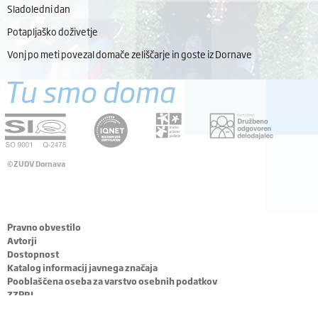
Sladoledni dan
Potapljaško doživetje
Vonj po meti povezal domače zeliščarje in goste iz Dornave
Tu smo doma
©ZUDV Dornava
Pravno obvestilo
Avtorji
Dostopnost
Katalog informacij javnega značaja
Pooblaščena oseba za varstvo osebnih podatkov
ZZPRI
EN