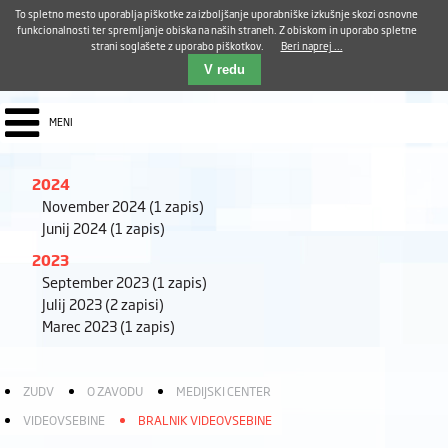
Aktualno
Karierni razvoj
Pohvale in pritožbe
Dostava kosil
Kakovost in varnost
To spletno mesto uporablja piškotke za izboljšanje uporabniške izkušnje skozi osnovne
E-pošta ZUDV
funkcionalnosti ter spremljanje obiska na naših straneh. Z obiskom in uporabo spletne
strani soglašete z uporabo piškotkov.
Beri naprej ...
Iskalnik
EN
V redu
MENI
2024
November 2024
(1 zapis)
Junij 2024
(1 zapis)
2023
September 2023
(1 zapis)
Julij 2023
(2 zapisi)
Marec 2023
(1 zapis)
ZUDV
O ZAVODU
MEDIJSKI CENTER
VIDEOVSEBINE
BRALNIK VIDEOVSEBINE