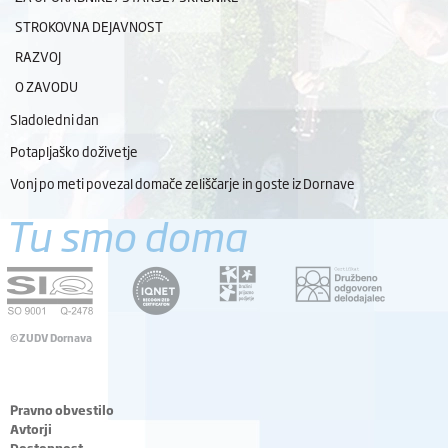
STROKOVNA DEJAVNOST
RAZVOJ
O ZAVODU
Sladoledni dan
Potapljaško doživetje
Vonj po meti povezal domače zeliščarje in goste iz Dornave
Tu smo doma
©ZUDV Dornava
Pravno obvestilo
Avtorji
Dostopnost