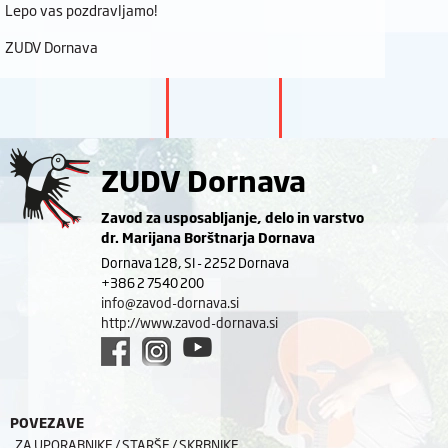
Lepo vas pozdravljamo!
ZUDV Dornava
ZUDV Dornava
Zavod za usposabljanje, delo in varstvo
dr. Marijana Borštnarja Dornava
Dornava 128, SI - 2252 Dornava
+386 2 7540 200
info@zavod-dornava.si
http://www.zavod-dornava.si
POVEZAVE
ZA UPORABNIKE / STARŠE / SKRBNIKE