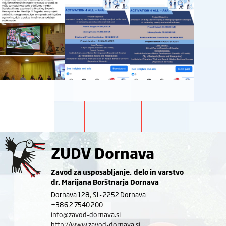
ZUDV Dornava
Zavod za usposabljanje, delo in varstvo
dr. Marijana Borštnarja Dornava
Dornava 128, SI - 2252 Dornava
+386 2 7540 200
info@zavod-dornava.si
http://www.zavod-dornava.si