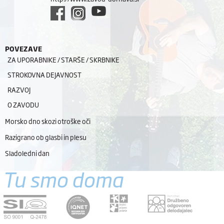
POVEZAVE
ZA UPORABNIKE / STARŠE / SKRBNIKE
STROKOVNA DEJAVNOST
RAZVOJ
O ZAVODU
Morsko dno skozi otroške oči
Razigrano ob glasbi in plesu
Sladoledni dan
Tu smo doma