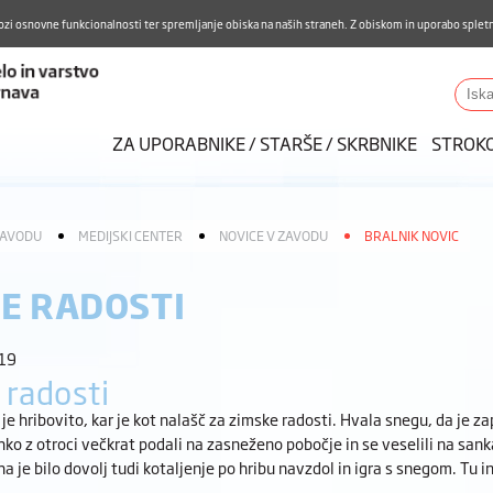
Aktualno
Karierni razvoj
Pohvale in pritožbe
Do
ozi osnovne funkcionalnosti ter spremljanje obiska na naših straneh. Z obiskom in uporabo spletn
ZUDV
Iskalnik
ZA UPORABNIKE / STARŠE / SKRBNIKE
STROK
ZAVODU
MEDIJSKI CENTER
NOVICE V ZAVODU
BRALNIK NOVIC
E RADOSTI
:19
 radosti
je hribovito, kar je kot nalašč za zimske radosti. Hvala snegu, da je z
ko z otroci večkrat podali na zasneženo pobočje in se veselili na sank
 je bilo dovolj tudi kotaljenje po hribu navzdol in igra s snegom. Tu 