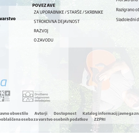
POVEZAVE
Razigrano ob
ZA UPORABNIKE / STARŠE / SKRBNIKE
 varstvo
Sladoledni 
STROKOVNA DEJAVNOST
a
RAZVOJ
O ZAVODU
a
ravno obvestilo
Avtorji
Dostopnost
Katalog informacij javnega zn
ooblaščena oseba za varstvo osebnih podatkov
ZZPRI