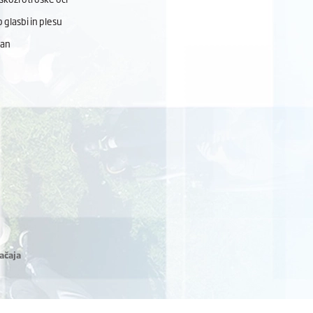
 glasbi in plesu
dan
ačaja