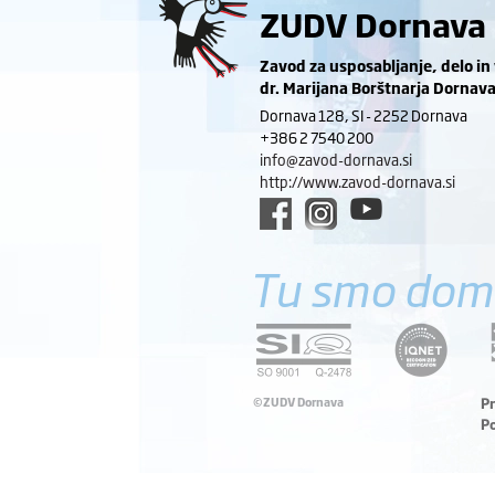
ZUDV Dornava
Zavod za usposabljanje, delo in
dr. Marijana Borštnarja Dornav
Dornava 128, SI - 2252 Dornava
+386 2 7540 200
info@zavod-dornava.si
http://www.zavod-dornava.si
Tu smo dom
©ZUDV Dornava
P
P