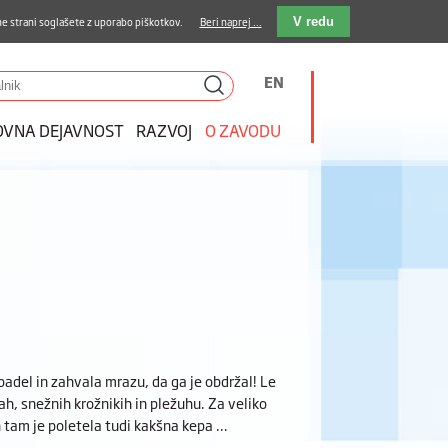
stava kosil
Kakovost in varnost
E-pošta
e strani soglašete z uporabo piškotkov.
Beri naprej ...
V redu
EN
OVNA DEJAVNOST
RAZVOJ
O ZAVODU
apadel in zahvala mrazu, da ga je obdržal! Le
ah, snežnih krožnikih in pležuhu. Za veliko
in tam je poletela tudi kakšna kepa …