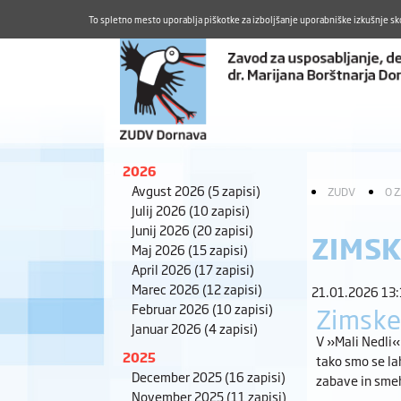
To spletno mesto uporablja piškotke za izboljšanje uporabniške izkušnje sk
2026
Avgust 2026
(5 zapisi)
ZUDV
O 
Julij 2026
(10 zapisi)
Junij 2026
(20 zapisi)
ZIMSK
Maj 2026
(15 zapisi)
April 2026
(17 zapisi)
Marec 2026
(12 zapisi)
21.01.2026 13
Februar 2026
(10 zapisi)
Zimske
Januar 2026
(4 zapisi)
V »Mali Nedli« 
2025
tako smo se lah
December 2025
(16 zapisi)
zabave in smeha
November 2025
(11 zapisi)