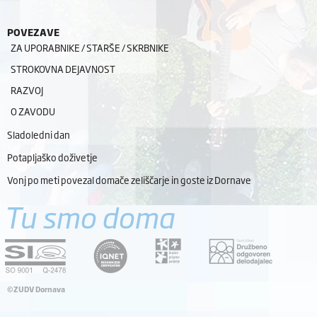
POVEZAVE
ZA UPORABNIKE / STARŠE / SKRBNIKE
STROKOVNA DEJAVNOST
RAZVOJ
O ZAVODU
Sladoledni dan
Potapljaško doživetje
Vonj po meti povezal domače zeliščarje in goste iz Dornave
Tu smo doma
©ZUDV Dornava