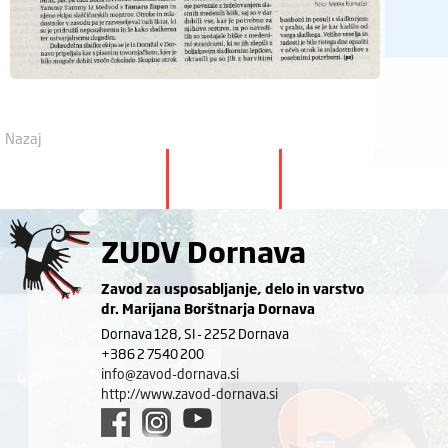
Nazaj
ZUDV Dornava
Zavod za usposabljanje, delo in varstvo
dr. Marijana Borštnarja Dornava
Dornava 128, SI - 2252 Dornava
+386 2 7540 200
info@zavod-dornava.si
http://www.zavod-dornava.si