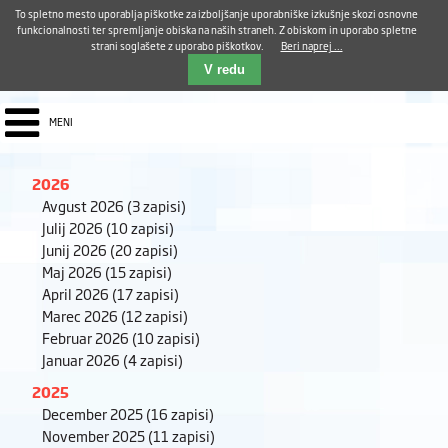
Aktualno
Karierni razvoj
Pohvale in pritožbe
Dostava kosil
Kakovost in varnost
To spletno mesto uporablja piškotke za izboljšanje uporabniške izkušnje skozi osnovne
E-pošta ZUDV
funkcionalnosti ter spremljanje obiska na naših straneh. Z obiskom in uporabo spletne
strani soglašete z uporabo piškotkov.
Beri naprej ...
Iskalnik
EN
V redu
MENI
2026
Avgust 2026
(3 zapisi)
Julij 2026
(10 zapisi)
Junij 2026
(20 zapisi)
Maj 2026
(15 zapisi)
April 2026
(17 zapisi)
Marec 2026
(12 zapisi)
Februar 2026
(10 zapisi)
Januar 2026
(4 zapisi)
2025
December 2025
(16 zapisi)
November 2025
(11 zapisi)