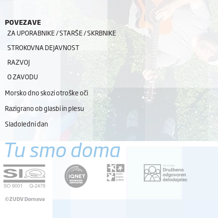
POVEZAVE
ZA UPORABNIKE / STARŠE / SKRBNIKE
STROKOVNA DEJAVNOST
RAZVOJ
O ZAVODU
Morsko dno skozi otroške oči
Razigrano ob glasbi in plesu
Sladoledni dan
Tu smo doma
©ZUDV Dornava