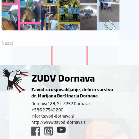
Nazaj
ZUDV Dornava
Zavod za usposabljanje, delo in varstvo
dr. Marijana Borštnarja Dornava
Dornava 128, SI - 2252 Dornava
+386 2 7540 200
info@zavod-dornava.si
http://www.zavod-dornava.si