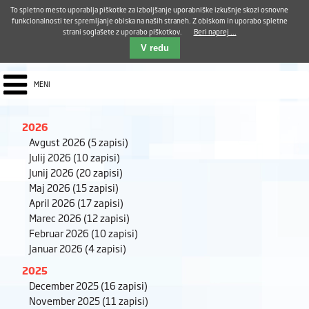
Aktualno
Karierni razvoj
Pohvale in pritožbe
Dostava kosil
Kakovost in varnost
To spletno mesto uporablja piškotke za izboljšanje uporabniške izkušnje skozi osnovne
E-pošta ZUDV
funkcionalnosti ter spremljanje obiska na naših straneh. Z obiskom in uporabo spletne
strani soglašete z uporabo piškotkov.
Beri naprej ...
Iskalnik
EN
V redu
MENI
2026
Avgust 2026
(5 zapisi)
Julij 2026
(10 zapisi)
Junij 2026
(20 zapisi)
Maj 2026
(15 zapisi)
April 2026
(17 zapisi)
Marec 2026
(12 zapisi)
Februar 2026
(10 zapisi)
Januar 2026
(4 zapisi)
2025
December 2025
(16 zapisi)
November 2025
(11 zapisi)