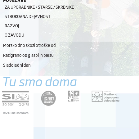
ZA UPORABNIKE / STARŠE / SKRBNIKE
STROKOVNA DEJAVNOST
RAZVOJ
O ZAVODU
Morsko dno skozi otroške oči
Razigrano ob glasbi in plesu
Sladoledni dan
Tu smo doma
©ZUDV Dornava