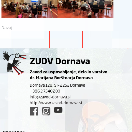
Nazaj
ZUDV Dornava
Zavod za usposabljanje, delo in varstvo
dr. Marijana Borštnarja Dornava
Dornava 128, SI - 2252 Dornava
+386 2 7540 200
info@zavod-dornava.si
http://www.zavod-dornava.si
POVEZAVE