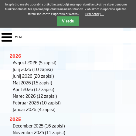
Aktualno
Karierni razvoj
Pohvale in pritožbe
Dostava kosil
Kakovost in varnost
To spletno mesto uporablja piškotke za izboljšanje uporabniške izkušnje skozi osnovne
E-pošta ZUDV
funkcionalnosti ter spremljanje obiska na naših straneh. Z obiskom in uporabo spletne
strani soglašete z uporabo piškotkov.
Beri naprej ...
Iskalnik
EN
V redu
MENI
2026
Avgust 2026
(5 zapisi)
Julij 2026
(10 zapisi)
Junij 2026
(20 zapisi)
Maj 2026
(15 zapisi)
April 2026
(17 zapisi)
Marec 2026
(12 zapisi)
Februar 2026
(10 zapisi)
Januar 2026
(4 zapisi)
2025
December 2025
(16 zapisi)
November 2025
(11 zapisi)