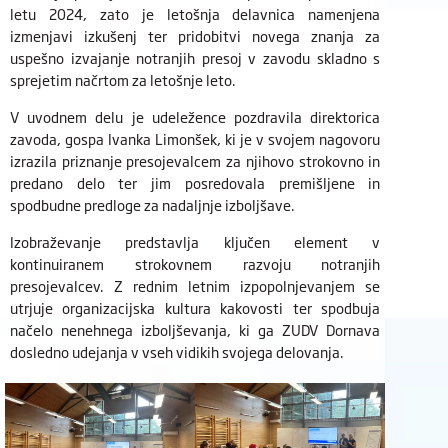
letu 2024, zato je letošnja delavnica namenjena
izmenjavi izkušenj ter pridobitvi novega znanja za
uspešno izvajanje notranjih presoj v zavodu skladno s
sprejetim načrtom za letošnje leto.
V uvodnem delu je udeležence pozdravila direktorica
zavoda, gospa Ivanka Limonšek, ki je v svojem nagovoru
izrazila priznanje presojevalcem za njihovo strokovno in
predano delo ter jim posredovala premišljene in
spodbudne predloge za nadaljnje izboljšave.
Izobraževanje predstavlja ključen element v
kontinuiranem strokovnem razvoju notranjih
presojevalcev. Z rednim letnim izpopolnjevanjem se
utrjuje organizacijska kultura kakovosti ter spodbuja
načelo nenehnega izboljševanja, ki ga ZUDV Dornava
dosledno udejanja v vseh vidikih svojega delovanja.