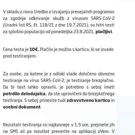
V skladu z novo Uredbo o izvajanju presejalnih programov
za zgodnje odkrivanje okužb z virusom SARS-CoV-2
(Uradni list RS, št. 118/21 z dne 19.7.2021), so hitri testi
za splošno populacijo od ponedeljka 23.8.2021,
plačljivi
.
Cena testa je
10€.
Plačilo je možno s kartico, ki se izvede
pred testiranjem.
Za osebe, za katere je z odloki vlade določeno obvezno
testiranje na virus SARS-CoV-2, je testiranje brezplačno.
Da bi test lahko opravili, je potrebno s seboj imeti
potrdilo delodajalca
, da ste upravičeni do brezplačnega
testiranja. S seboj prinesite tudi
zdravstveno kartico
in
osebni
dokument
.
Rezultati testiranja so najkasneje v 1.5 ure, prejmete jih
na SMS ali pa rezultat preverite na aplikaciji zVem. V