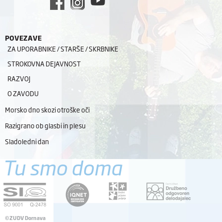
POVEZAVE
ZA UPORABNIKE / STARŠE / SKRBNIKE
STROKOVNA DEJAVNOST
RAZVOJ
O ZAVODU
Morsko dno skozi otroške oči
Razigrano ob glasbi in plesu
Sladoledni dan
Tu smo doma
©ZUDV Dornava