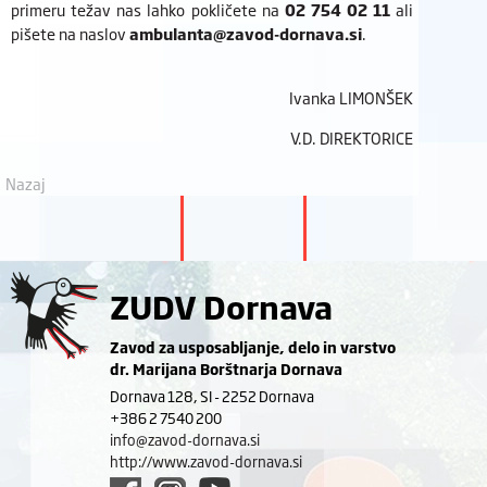
primeru težav nas lahko pokličete na
02 754 02 11
ali
pišete na naslov
ambulanta@zavod-dornava.si
.
Ivanka LIMONŠEK
V.D. DIREKTORICE
Nazaj
ZUDV Dornava
Zavod za usposabljanje, delo in varstvo
dr. Marijana Borštnarja Dornava
Dornava 128, SI - 2252 Dornava
+386 2 7540 200
info@zavod-dornava.si
http://www.zavod-dornava.si