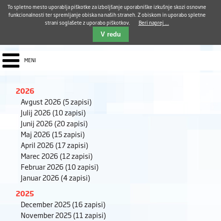
Aktualno
Karierni razvoj
Pohvale in pritožbe
Dostava kosil
Kakovost in varnost
To spletno mesto uporablja piškotke za izboljšanje uporabniške izkušnje skozi osnovne
E-pošta ZUDV
funkcionalnosti ter spremljanje obiska na naših straneh. Z obiskom in uporabo spletne
strani soglašete z uporabo piškotkov.
Beri naprej ...
Iskalnik
EN
V redu
MENI
2026
Avgust 2026
(5 zapisi)
Julij 2026
(10 zapisi)
Junij 2026
(20 zapisi)
Maj 2026
(15 zapisi)
April 2026
(17 zapisi)
Marec 2026
(12 zapisi)
Februar 2026
(10 zapisi)
Januar 2026
(4 zapisi)
2025
December 2025
(16 zapisi)
November 2025
(11 zapisi)