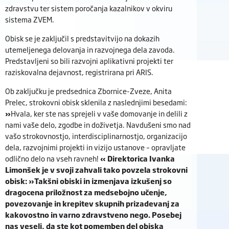
zdravstvu ter sistem poročanja kazalnikov v okviru
sistema ZVEM.
Obisk se je zaključil s predstavitvijo na dokazih
utemeljenega delovanja in razvojnega dela zavoda.
Predstavljeni so bili razvojni aplikativni projekti ter
raziskovalna dejavnost, registrirana pri ARIS.
Ob zaključku je predsednica Zbornice-Zveze, Anita
Prelec, strokovni obisk sklenila z naslednjimi besedami:
»
Hvala, ker ste nas sprejeli v vaše domovanje in delili z
nami vaše delo, zgodbe in doživetja. Navdušeni smo nad
vašo strokovnostjo, interdisciplinarnostjo, organizacijo
dela, razvojnimi projekti in vizijo ustanove – opravljate
odlično delo na vseh ravneh!
« Direktorica Ivanka
Limonšek je v svoji zahvali tako povzela strokovni
obisk: »Takšni obiski in izmenjava izkušenj so
dragocena priložnost za medsebojno učenje,
povezovanje in krepitev skupnih prizadevanj za
kakovostno in varno zdravstveno nego. Posebej
nas veseli, da ste kot pomemben del obiska