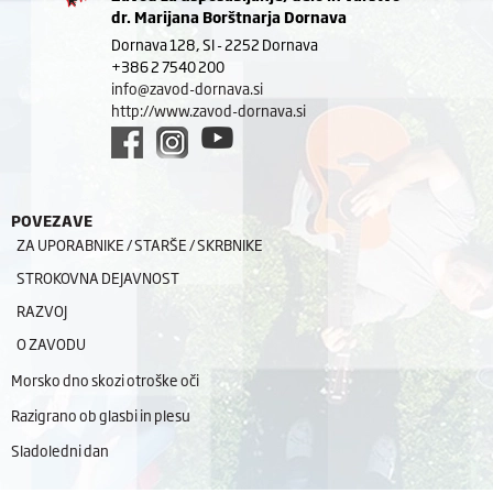
dr. Marijana Borštnarja Dornava
Dornava 128, SI - 2252 Dornava
+386 2 7540 200
info@zavod-dornava.si
http://www.zavod-dornava.si
POVEZAVE
ZA UPORABNIKE / STARŠE / SKRBNIKE
STROKOVNA DEJAVNOST
RAZVOJ
O ZAVODU
Morsko dno skozi otroške oči
Razigrano ob glasbi in plesu
Sladoledni dan