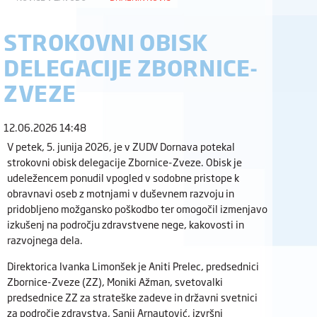
STROKOVNI OBISK
DELEGACIJE ZBORNICE-
ZVEZE
12.06.2026 14:48
V petek, 5. junija 2026, je v ZUDV Dornava potekal
strokovni obisk delegacije Zbornice-Zveze. Obisk je
udeležencem ponudil vpogled v sodobne pristope k
obravnavi oseb z motnjami v duševnem razvoju in
pridobljeno možgansko poškodbo ter omogočil izmenjavo
izkušenj na področju zdravstvene nege, kakovosti in
razvojnega dela.
Direktorica Ivanka Limonšek je Aniti Prelec, predsednici
Zbornice-Zveze (ZZ), Moniki Ažman, svetovalki
predsednice ZZ za strateške zadeve in državni svetnici
za področje zdravstva, Sanji Arnautović, izvršni