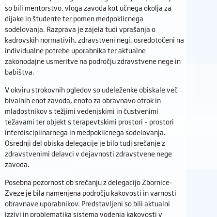
so bili mentorstvo, vloga zavoda kot učnega okolja za
dijake in študente ter pomen medpoklicnega
sodelovanja. Razprava je zajela tudi vprašanja o
kadrovskih normativih, zdravstveni negi, osredotočeni na
individualne potrebe uporabnika ter aktualne
zakonodajne usmeritve na področju zdravstvene nege in
babištva.
V okviru strokovnih ogledov so udeleženke obiskale več
bivalnih enot zavoda, enoto za obravnavo otrok in
mladostnikov s težjimi vedenjskimi in čustvenimi
težavami ter objekt s terapevtskimi prostori – prostori
interdisciplinarnega in medpoklicnega sodelovanja.
Osrednji del obiska delegacije je bilo tudi srečanje z
zdravstvenimi delavci v dejavnosti zdravstvene nege
zavoda.
Posebna pozornost ob srečanju z delegacijo Zbornice-
Zveze je bila namenjena področju kakovosti in varnosti
obravnave uporabnikov. Predstavljeni so bili aktualni
izzivi in problematika sistema vodenja kakovosti v