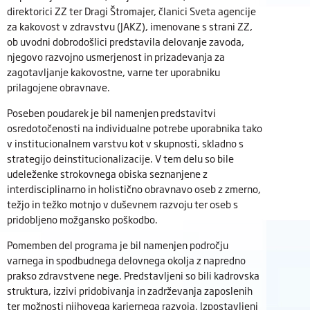
direktorici ZZ ter Dragi Štromajer, članici Sveta agencije
za kakovost v zdravstvu (JAKZ), imenovane s strani ZZ,
ob uvodni dobrodošlici predstavila delovanje zavoda,
njegovo razvojno usmerjenost in prizadevanja za
zagotavljanje kakovostne, varne ter uporabniku
prilagojene obravnave.
Poseben poudarek je bil namenjen predstavitvi
osredotočenosti na individualne potrebe uporabnika tako
v institucionalnem varstvu kot v skupnosti, skladno s
strategijo deinstitucionalizacije. V tem delu so bile
udeleženke strokovnega obiska seznanjene z
interdisciplinarno in holistično obravnavo oseb z zmerno,
težjo in težko motnjo v duševnem razvoju ter oseb s
pridobljeno možgansko poškodbo.
Pomemben del programa je bil namenjen področju
varnega in spodbudnega delovnega okolja z napredno
prakso zdravstvene nege. Predstavljeni so bili kadrovska
struktura, izzivi pridobivanja in zadrževanja zaposlenih
ter možnosti njihovega kariernega razvoja. Izpostavljeni