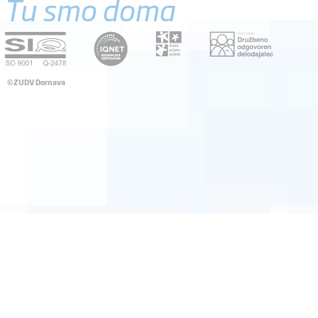
Tu smo doma
©ZUDV Dornava
Pravno obvestilo
Avtorji