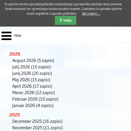
Aktualno
Karierni razvoj
Pohvale in pritožbe
Dostava kosil
Kakovost in varnost
To spletno mesto uporablja piškotke za izboljšanje uporabniške izkušnje skozi osnovne
E-pošta ZUDV
funkcionalnosti ter spremljanje obiska na naših straneh. Z obiskom in uporabo spletne
strani soglašete z uporabo piškotkov.
Beri naprej ...
Iskalnik
EN
V redu
MENI
2026
Avgust 2026
(5 zapisi)
Julij 2026
(10 zapisi)
Junij 2026
(20 zapisi)
Maj 2026
(15 zapisi)
April 2026
(17 zapisi)
Marec 2026
(12 zapisi)
Februar 2026
(10 zapisi)
Januar 2026
(4 zapisi)
2025
December 2025
(16 zapisi)
November 2025
(11 zapisi)