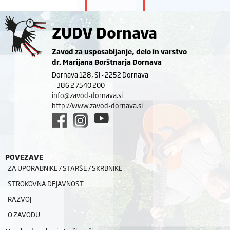
ZUDV Dornava
Zavod za usposabljanje, delo in varstvo
dr. Marijana Borštnarja Dornava
Dornava 128, SI - 2252 Dornava
+386 2 7540 200
info@zavod-dornava.si
http://www.zavod-dornava.si
POVEZAVE
ZA UPORABNIKE / STARŠE / SKRBNIKE
STROKOVNA DEJAVNOST
RAZVOJ
O ZAVODU