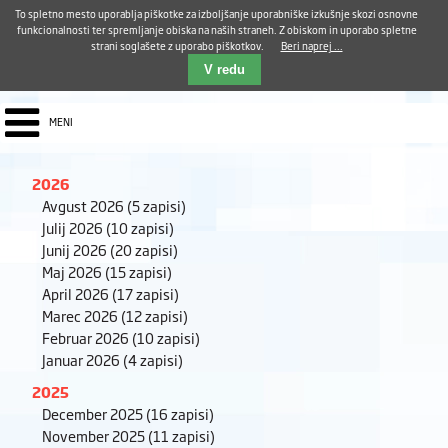
Aktualno
Karierni razvoj
Pohvale in pritožbe
Dostava kosil
Kakovost in varnost
To spletno mesto uporablja piškotke za izboljšanje uporabniške izkušnje skozi osnovne
E-pošta ZUDV
funkcionalnosti ter spremljanje obiska na naših straneh. Z obiskom in uporabo spletne
strani soglašete z uporabo piškotkov.
Beri naprej ...
Iskalnik
EN
V redu
MENI
2026
Avgust 2026
(5 zapisi)
Julij 2026
(10 zapisi)
Junij 2026
(20 zapisi)
Maj 2026
(15 zapisi)
April 2026
(17 zapisi)
Marec 2026
(12 zapisi)
Februar 2026
(10 zapisi)
Januar 2026
(4 zapisi)
2025
December 2025
(16 zapisi)
November 2025
(11 zapisi)