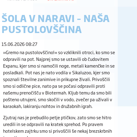
ŠOLA V NARAVI – NAŠA
PUSTOLOVŠČINA
15.06.2026 08:27
»Gremo na pustolovščino!« so vzkliknili otroci, ko smo se
odpravili na pot. Najprej smo se ustavili ob čudovitem
Expanu, kjer smo si namočili noge, metali kamenčke in se
posladkali. Pot nas je nato vodila v Sikaluzoo, kjer smo
spoznali številne zanimive in prikupne živali. Privoščili
smo si odlične pice, nato pa se počasi odpravili proti
našemu prenočišču v Biotermah. Kljub temu da smo bili
pošteno utrujeni, smo skočili v vodo, zvečer pa uživali v
karaokah, lakiranju nohtov in družabnih igrah.
Zjutraj nas je prebudilo petje ptičkov, zato smo se hitro
uredili in se odpravili na kratek sprehod. Po pravem
hotelskem zajtrku smo si privoščili še nekaj brezskrbnih