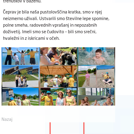
trenutkov v bazenu.
Čeprav je bila naša pustolovščina kratka, smo v njej
neizmerno uživali. Ustvarili smo številne lepe spomine,
polne smeha, radovednih vprašanj in nepozabnih
doživetij. Imeli smo se čudovito – bili smo srečni,
hvaležni in z iskricami v očeh.
Nazaj