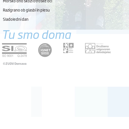
Morsko dno skozi otroške oči
Razigrano ob glasbi in plesu
Sladoledni dan
Tu smo doma
©ZUDV Dornava