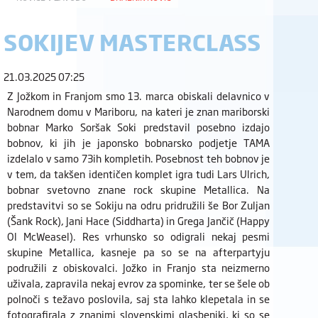
SOKIJEV MASTERCLASS
21.03.2025 07:25
Z Jožkom in Franjom smo 13. marca obiskali delavnico v
Narodnem domu v Mariboru, na kateri je znan mariborski
bobnar Marko Soršak Soki predstavil posebno izdajo
bobnov, ki jih je japonsko bobnarsko podjetje TAMA
izdelalo v samo 73ih kompletih. Posebnost teh bobnov je
v tem, da takšen identičen komplet igra tudi Lars Ulrich,
bobnar svetovno znane rock skupine Metallica. Na
predstavitvi so se Sokiju na odru pridružili še Bor Zuljan
(Šank Rock), Jani Hace (Siddharta) in Grega Jančič (Happy
Ol McWeasel). Res vrhunsko so odigrali nekaj pesmi
skupine Metallica, kasneje pa so se na afterpartyju
podružili z obiskovalci. Jožko in Franjo sta neizmerno
uživala, zapravila nekaj evrov za spominke, ter se šele ob
polnoči s težavo poslovila, saj sta lahko klepetala in se
fotografirala z znanimi slovenskimi glasbeniki, ki so se