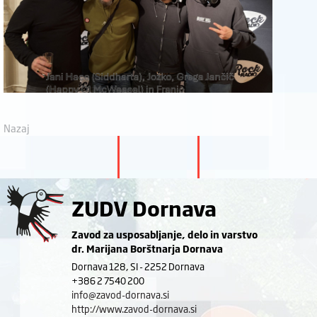
Nazaj
ZUDV Dornava
Zavod za usposabljanje, delo in varstvo
dr. Marijana Borštnarja Dornava
Dornava 128, SI - 2252 Dornava
+386 2 7540 200
info@zavod-dornava.si
http://www.zavod-dornava.si