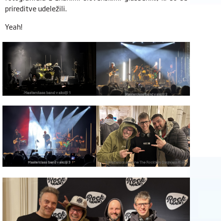
prireditve udeležili.
Yeah!