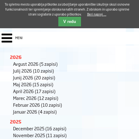
Aktualno
Karierni razvoj
Pohvale in pritožbe
Dostava kosil
Kakovost in varnost
To spletno mesto uporablja piškotke za izboljšanje uporabniške izkušnje skozi osnovne
E-pošta ZUDV
funkcionalnosti ter spremljanje obiska na naših straneh. Z obiskom in uporabo spletne
strani soglašete z uporabo piškotkov.
Beri naprej ...
Iskalnik
EN
V redu
MENI
2026
Avgust 2026
(5 zapisi)
Julij 2026
(10 zapisi)
Junij 2026
(20 zapisi)
Maj 2026
(15 zapisi)
April 2026
(17 zapisi)
Marec 2026
(12 zapisi)
Februar 2026
(10 zapisi)
Januar 2026
(4 zapisi)
2025
December 2025
(16 zapisi)
November 2025
(11 zapisi)