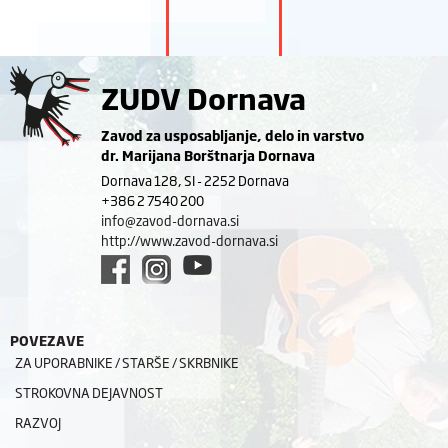
ZUDV Dornava
Zavod za usposabljanje, delo in varstvo
dr. Marijana Borštnarja Dornava
Dornava 128, SI - 2252 Dornava
+386 2 7540 200
info@zavod-dornava.si
http://www.zavod-dornava.si
POVEZAVE
ZA UPORABNIKE / STARŠE / SKRBNIKE
STROKOVNA DEJAVNOST
RAZVOJ