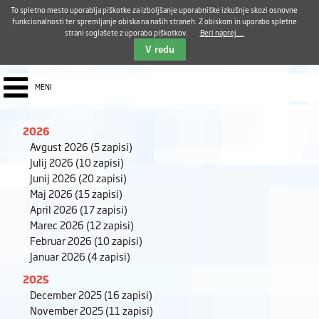
Aktualno
Karierni razvoj
Pohvale in pritožbe
Dostava kosil
Kakovost in varnost
To spletno mesto uporablja piškotke za izboljšanje uporabniške izkušnje skozi osnovne
E-pošta ZUDV
funkcionalnosti ter spremljanje obiska na naših straneh. Z obiskom in uporabo spletne
strani soglašete z uporabo piškotkov.
Beri naprej ...
Iskalnik
EN
V redu
MENI
2026
Avgust 2026
(5 zapisi)
Julij 2026
(10 zapisi)
Junij 2026
(20 zapisi)
Maj 2026
(15 zapisi)
April 2026
(17 zapisi)
Marec 2026
(12 zapisi)
Februar 2026
(10 zapisi)
Januar 2026
(4 zapisi)
2025
December 2025
(16 zapisi)
November 2025
(11 zapisi)