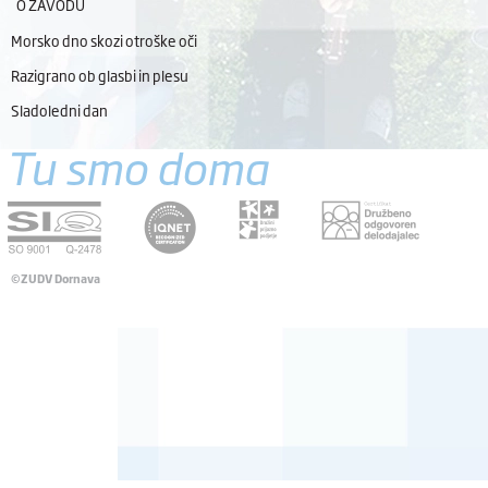
O ZAVODU
Morsko dno skozi otroške oči
Razigrano ob glasbi in plesu
Sladoledni dan
Tu smo doma
©ZUDV Dornava