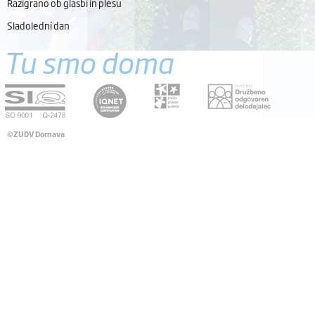
Razigrano ob glasbi in plesu
Sladoledni dan
Tu smo doma
©ZUDV Dornava