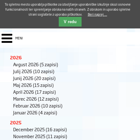
Aktualno
Karierni razvoj
Pohvale in pritožbe
Dostava kosil
Kakovost in varnost
To spletno mesto uporablja piškotke za izboljšanje uporabniške izkušnje skozi osnovne
E-pošta ZUDV
funkcionalnosti ter spremljanje obiska na naših straneh. Z obiskom in uporabo spletne
strani soglašete z uporabo piškotkov.
Beri naprej ...
Iskalnik
EN
V redu
MENI
2026
Avgust 2026
(5 zapisi)
Julij 2026
(10 zapisi)
Junij 2026
(20 zapisi)
Maj 2026
(15 zapisi)
April 2026
(17 zapisi)
Marec 2026
(12 zapisi)
Februar 2026
(10 zapisi)
Januar 2026
(4 zapisi)
2025
December 2025
(16 zapisi)
November 2025
(11 zapisi)