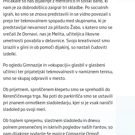
Pričakale so nas dijakinje z mentorico in šolski band, ki
nam je za dobrodošlico zaigral tri skladbe. Po socialnih
igrah, ko smo se znova predstavili in se vidno povezali s
prejo ter tekmovalnem spopadu med skupinama, ki je
predstavljal nevarnost za plišasto Žabo, s katero smo se
srečali že Dornavi, nas je Melita, učiteljica likovne
umetnosti povabila v delavnice. Svojo kreativnost smo
izrazili v glini in ob pomoči dijakinj, so nastali čudoviti
izdelki.
Po ogledu Gimnazije in »okupaciji« glasbil v glasbeni
učilnici ter prijateljski tekmovalnosti v namiznem tenisu,
smo se skupaj odpravili v mesto.
Ob prijetnem, sproščenem klepetu smo se sprehodili do
Kerenčičevega trga. Na poti do parkirišča smo se ustavili
pri znanem ormoškem sladoledarju, kjer si je vsak naročil
sladoled po svoji meri.
Ob toplem sprejemu, slastnem sladoledu in dnevu
polnem presenečenj in iskrivih pogledov naših fantov, so
nam dijakinje podarile še majice Gimnazije Ormož.