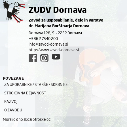
ZUDV Dornava
Zavod za usposabljanje, delo in varstvo
dr. Marijana Borštnarja Dornava
Dornava 128, SI - 2252 Dornava
+386 2 7540 200
info@zavod-dornava.si
http://www.zavod-dornava.si
POVEZAVE
ZA UPORABNIKE / STARŠE / SKRBNIKE
STROKOVNA DEJAVNOST
RAZVOJ
O ZAVODU
Morsko dno skozi otroške oči