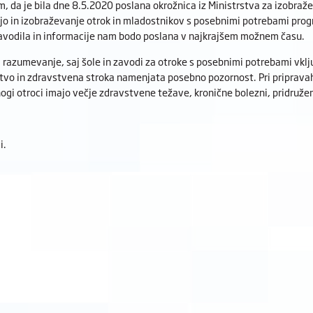
 da je bila dne 8.5.2020 poslana okrožnica iz Ministrstva za izobražev
jo in izobraževanje otrok in mladostnikov s posebnimi potrebami pro
avodila in informacije nam bodo poslana v najkrajšem možnem času.
 razumevanje, saj šole in zavodi za otroke s posebnimi potrebami vklj
stvo in zdravstvena stroka namenjata posebno pozornost. Pri pripravah
ogi otroci imajo večje zdravstvene težave, kronične bolezni, pridruže
i.