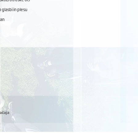
 glasbi in plesu
dan
ačaja