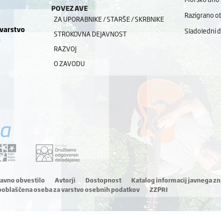
POVEZAVE
Razigrano ob
ZA UPORABNIKE / STARŠE / SKRBNIKE
 varstvo
Sladoledni 
STROKOVNA DEJAVNOST
a
RAZVOJ
O ZAVODU
a
ravno obvestilo
Avtorji
Dostopnost
Katalog informacij javnega zn
ooblaščena oseba za varstvo osebnih podatkov
ZZPRI