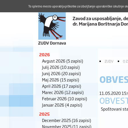
To spletno mesto uporablja piškotke za izboljšanje uporabniške izkušnje sk
2026
Avgust 2026
(5 zapisi)
ZUDV
O 
Julij 2026
(10 zapisi)
Junij 2026
(20 zapisi)
OBVES
Maj 2026
(15 zapisi)
April 2026
(17 zapisi)
Marec 2026
(12 zapisi)
11.05.2020 15
OBVES
Februar 2026
(10 zapisi)
Januar 2026
(4 zapisi)
Spoštovani sta
2025
December 2025
(16 zapisi)
November 2025
(11 zapisi)