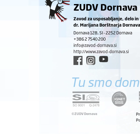
ZUDV Dornava
Zavod za usposabljanje, delo in
dr. Marijana Borštnarja Dornav
Dornava 128, SI - 2252 Dornava
+386 2 7540 200
info@zavod-dornava.si
http://www.zavod-dornava.si
Tu smo dom
©ZUDV Dornava
P
P