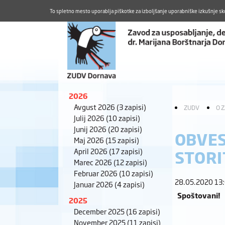
To spletno mesto uporablja piškotke za izboljšanje uporabniške izkušnje sk
2026
Avgust 2026
(3 zapisi)
ZUDV
O 
Julij 2026
(10 zapisi)
Junij 2026
(20 zapisi)
OBVES
Maj 2026
(15 zapisi)
April 2026
(17 zapisi)
STORI
Marec 2026
(12 zapisi)
Februar 2026
(10 zapisi)
28.05.2020 13
Januar 2026
(4 zapisi)
Spoštovani!
2025
December 2025
(16 zapisi)
November 2025
(11 zapisi)