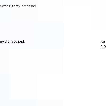
se kmalu zdravi srečamo!
iv.dipl. soc.ped.
Ida 
DIR