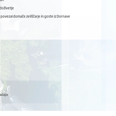
doživetje
 povezal domače zeliščarje in goste iz Dornave
ačaja