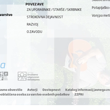
POVEZAVE
Potapljaško 
ZA UPORABNIKE / STARŠE / SKRBNIKE
 varstvo
Vonj po meti
STROKOVNA DEJAVNOST
a
RAZVOJ
O ZAVODU
a
ravno obvestilo
Avtorji
Dostopnost
Katalog informacij javnega zn
ooblaščena oseba za varstvo osebnih podatkov
ZZPRI