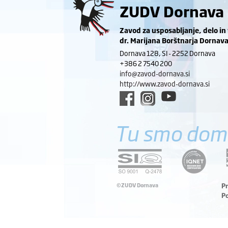
ZUDV Dornava
Zavod za usposabljanje, delo in
dr. Marijana Borštnarja Dornav
Dornava 128, SI - 2252 Dornava
+386 2 7540 200
info@zavod-dornava.si
http://www.zavod-dornava.si
Tu smo dom
©ZUDV Dornava
P
P