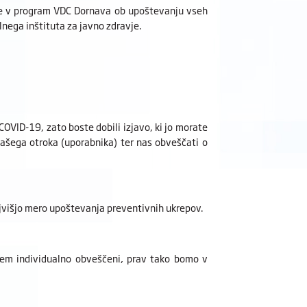
je v program VDC Dornava ob upoštevanju vseh
lnega inštituta za javno zdravje.
OVID-19, zato boste dobili izjavo, ki jo morate
vašega otroka (uporabnika) ter nas obveščati o
ajvišjo mero upoštevanja preventivnih ukrepov.
em individualno obveščeni, prav tako bomo v