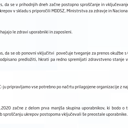
, da se v prihodnjih dneh začne postopno sproščanje in vključevan
krepov v skladu s priporočili MDDSZ, Ministrstva za zdravje in Naciona
hajajo le zdravi uporabniki in zaposleni.
, da se ob ponovni vključitvi povečuje tveganje za prenos okužbe s C
podpisano predložiti, hkrati pa redno spremljati zdravstveno stanje 
-ju pripravljamo vse potrebno po načrtu prilagojene organizacije z n
.2020 začne z delom prva manjša skupina uporabnikov, ki bodo o t
b sproščanju ukrepov postopoma vključevali še preostale uporabnike.