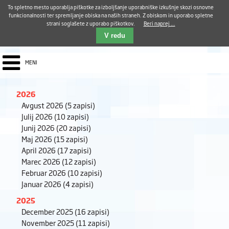
Aktualno
Karierni razvoj
Pohvale in pritožbe
Dostava kosil
Kakovost in varnost
To spletno mesto uporablja piškotke za izboljšanje uporabniške izkušnje skozi osnovne
E-pošta ZUDV
funkcionalnosti ter spremljanje obiska na naših straneh. Z obiskom in uporabo spletne
strani soglašete z uporabo piškotkov.
Beri naprej ...
Iskalnik
EN
V redu
MENI
2026
Avgust 2026
(5 zapisi)
Julij 2026
(10 zapisi)
Junij 2026
(20 zapisi)
Maj 2026
(15 zapisi)
April 2026
(17 zapisi)
Marec 2026
(12 zapisi)
Februar 2026
(10 zapisi)
Januar 2026
(4 zapisi)
2025
December 2025
(16 zapisi)
November 2025
(11 zapisi)