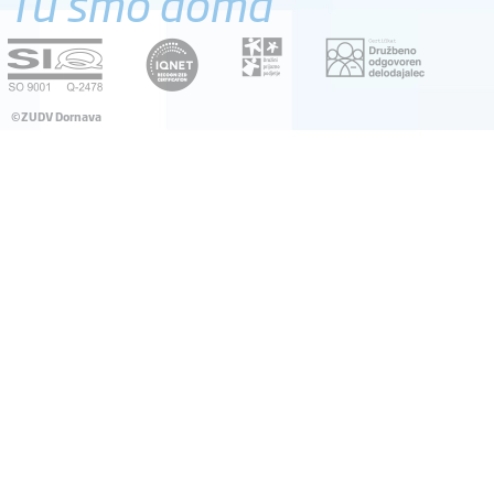
Tu smo doma
©ZUDV Dornava
Pravno obvestilo
Avtorji
Dostopnost
Katalog informacij javnega značaja
Pooblaščena oseba za varstvo osebnih podatkov
ZZPRI