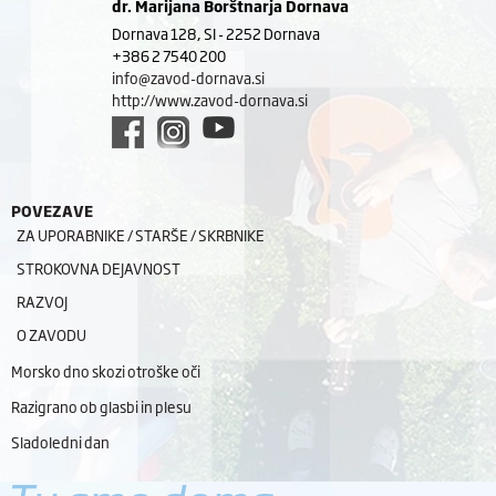
dr. Marijana Borštnarja Dornava
Dornava 128, SI - 2252 Dornava
+386 2 7540 200
info@zavod-dornava.si
http://www.zavod-dornava.si
POVEZAVE
ZA UPORABNIKE / STARŠE / SKRBNIKE
STROKOVNA DEJAVNOST
RAZVOJ
O ZAVODU
Morsko dno skozi otroške oči
Razigrano ob glasbi in plesu
Sladoledni dan