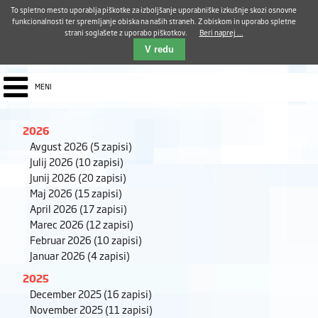
Aktualno
Karierni razvoj
Pohvale in pritožbe
Dostava kosil
Kakovost in varnost
To spletno mesto uporablja piškotke za izboljšanje uporabniške izkušnje skozi osnovne
E-pošta ZUDV
funkcionalnosti ter spremljanje obiska na naših straneh. Z obiskom in uporabo spletne
strani soglašete z uporabo piškotkov.
Beri naprej ...
Iskalnik
EN
V redu
MENI
2026
Avgust 2026
(5 zapisi)
Julij 2026
(10 zapisi)
Junij 2026
(20 zapisi)
Maj 2026
(15 zapisi)
April 2026
(17 zapisi)
Marec 2026
(12 zapisi)
Februar 2026
(10 zapisi)
Januar 2026
(4 zapisi)
2025
December 2025
(16 zapisi)
November 2025
(11 zapisi)