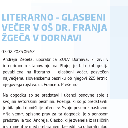
LITERARNO – GLASBENI
VEČER V OŠ DR. FRANJA
ŽGEČA V DORNAVI
07.02.2025 06:52
Andreja Žebela, uporabnica ZUDV Dornava, ki živi v
integriranem stanovanju na Ptuju, je bila kot gostja
povabljena na literarno – glasbeni večer, posvečen
največjemu slovenskemu pesniku ob njegovi 225 letnici
njegovega rojstva, dr. Francetu Prešernu.
Na dogodku so se predstavili učenci osnovne šole s
svojimi avtorskimi pesmimi. Poezija, ki so jo predstavili,
je bila plod domišljije učencev. Svojo pesem z naslovom
»Ne vem«, spisano prav za ta dogodek, je s ponosom
predstavila tudi Andreja. Glasbo, ki je zvenela iz različnih
instrumentov med prebiranjem besedil, so odigrali mladi