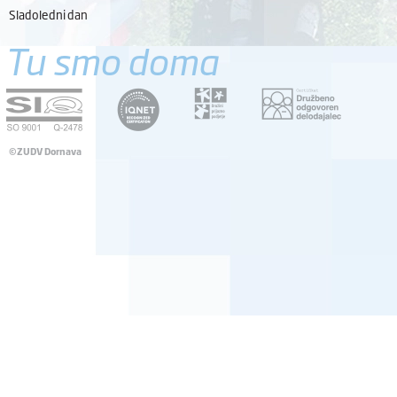
Sladoledni dan
Tu smo doma
©ZUDV Dornava
Pravno obvestilo