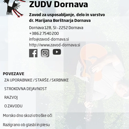
ZUDV Dornava
Zavod za usposabljanje, delo in varstvo
dr. Marijana Borštnarja Dornava
Dornava 128, SI - 2252 Dornava
+386 2 7540 200
info@zavod-dornava.si
http://www.zavod-dornava.si
POVEZAVE
ZA UPORABNIKE / STARŠE / SKRBNIKE
STROKOVNA DEJAVNOST
RAZVOJ
O ZAVODU
Morsko dno skozi otroške oči
Razigrano ob glasbi in plesu