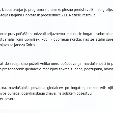
o k soustvarjanju programa z dramsko plesno predstavo Bili so grofje, g
telja Marjana Horvata in predsednice ZKD Nataše Petrovič.
o se prav počaščeni odzvali prijaznemu impulzu in bogatili sobotni d
tvarjala Tomi Gomilšek, kot lik dvornega norčka, naš že stalni spr
java za Janeza Golca.
rat do sedaj, smo poželi veliko mero občudovanja, navdušenosti in po
no presenečenih gledalcev, med njimi tokrat župana, podžupana, ravnate
istna, navdušujoča povabila gledalcev po bogatenju raznoterih nji
avoslovnega, doživljajskega dneva, na šolskem posestvu.
letu osorej….