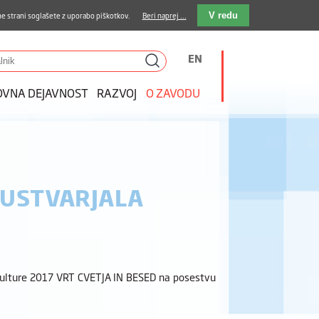
stava kosil
Kakovost in varnost
E-pošta
e strani soglašete z uporabo piškotkov.
Beri naprej ...
V redu
EN
OVNA DEJAVNOST
RAZVOJ
O ZAVODU
OUSTVARJALA
ke kulture 2017 VRT CVETJA IN BESED na posestvu