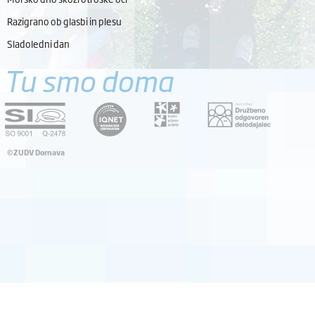
Razigrano ob glasbi in plesu
Sladoledni dan
Tu smo doma
©ZUDV Dornava
Pravno obvestilo