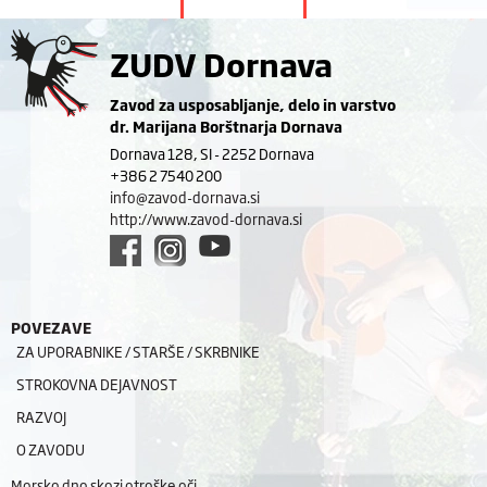
ZUDV Dornava
Zavod za usposabljanje, delo in varstvo
dr. Marijana Borštnarja Dornava
Dornava 128, SI - 2252 Dornava
+386 2 7540 200
info@zavod-dornava.si
http://www.zavod-dornava.si
POVEZAVE
ZA UPORABNIKE / STARŠE / SKRBNIKE
STROKOVNA DEJAVNOST
RAZVOJ
O ZAVODU
Morsko dno skozi otroške oči