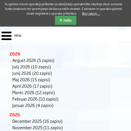
Aktualno
Karierni razvoj
Pohvale in pritožbe
Dostava kosil
Kakovost in varnost
To spletno mesto uporablja piškotke za izboljšanje uporabniške izkušnje skozi osnovne
E-pošta ZUDV
funkcionalnosti ter spremljanje obiska na naših straneh. Z obiskom in uporabo spletne
strani soglašete z uporabo piškotkov.
Beri naprej ...
Iskalnik
EN
V redu
MENI
2026
Avgust 2026
(5 zapisi)
Julij 2026
(10 zapisi)
Junij 2026
(20 zapisi)
Maj 2026
(15 zapisi)
April 2026
(17 zapisi)
Marec 2026
(12 zapisi)
Februar 2026
(10 zapisi)
Januar 2026
(4 zapisi)
2025
December 2025
(16 zapisi)
November 2025
(11 zapisi)